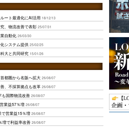
ルート最適化にAI活用
18/12/13
研究、物流改善で表彰
25/07/31
作業自動化
26/03/30
適化システム提供
25/02/25
理科大と共同研究
15/01/26
、首都圏から名阪へ拡大
26/08/07
に改善、不採算拠点も改革
26/08/07
字も国際物流改善
26/08/07
営業益57％増
26/08/07
果で営業益15％増
26/08/07
2％増で利益率改善
26/08/07