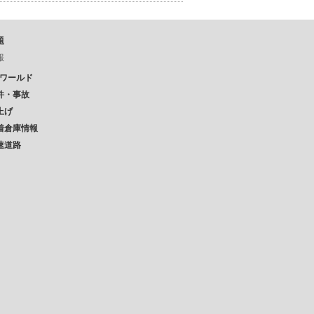
題
報
Pワールド
件・事故
上げ
着倉庫情報
速道路