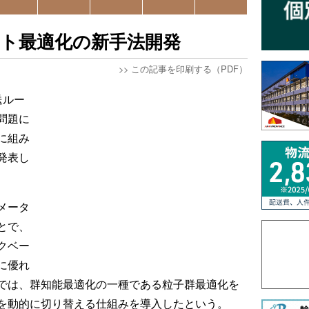
ート最適化の新手法開発
>>
この記事を印刷する（PDF）
送ルー
問題に
に組み
発表し
メータ
とで、
クベー
に優れ
では、群知能最適化の一種である粒子群最適化を
を動的に切り替える仕組みを導入したという。