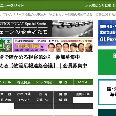
S TODAY｜国内最大の物流ニュースサイト
3PL, SCMなど国内外の最新の物流
、プレスリリース掲載のお申込み
物流セミナー情報の掲載申込み
広告に関する
場で確かめる視察第2弾｜参加募集中
める【物流広報連絡会議】｜会員募集中