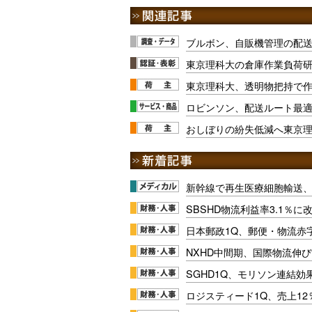
ブルボン、自販機管理の配送
東京理科大の倉庫作業負荷
東京理科大、透明物把持で
ロビンソン、配送ルート最
おしぼりの紛失低減へ東京
新幹線で再生医療細胞輸送
SBSHD物流利益率3.1％
日本郵政1Q、郵便・物流赤
NXHD中間期、国際物流伸び
SGHD1Q、モリソン連結効
ロジスティード1Q、売上1