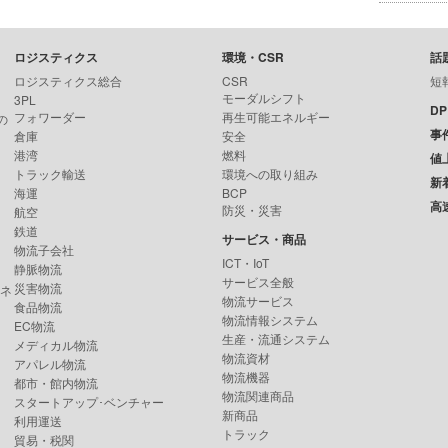
ロジスティクス
環境・CSR
話
ロジスティクス総合
CSR
短
モーダルシフト
3PL
D
フォワーダー
再生可能エネルギー
の
事
倉庫
安全
港湾
燃料
値
トラック輸送
環境への取り組み
新
海運
BCP
高
防災・災害
航空
鉄道
サービス・商品
物流子会社
ICT・IoT
静脈物流
サービス全般
災害物流
ンネ
物流サービス
食品物流
物流情報システム
EC物流
生産・流通システム
メディカル物流
物流資材
アパレル物流
物流機器
都市・館内物流
物流関連商品
スタートアップ･ベンチャー
新商品
利用運送
トラック
貿易・税関