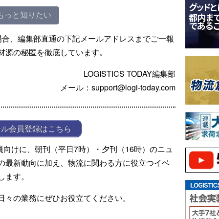
もっと知りたい
場合、編集部直通の下記メールアドレスまでご一報
材源の秘匿を徹底しています。
LOGISTICS TODAY編集部
メール：support@logi-today.com
ール会員登録はこちら
ール会員向けに、朝刊（平日7時）・夕刊（16時）のニュ
の最新動向に加え、物流に関わる方に役立つイベ
します。
日々の業務にぜひお役立てください。