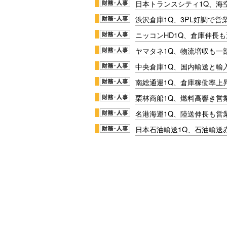
日本トランスシティ1Q、海
渋沢倉庫1Q、3PL好調で営
ニッコンHD1Q、倉庫伸長
ヤマタネ1Q、物流増収も一
中央倉庫1Q、国内輸送と輸
南総通運1Q、倉庫稼働率上
栗林商船1Q、燃料高響き営
名港海運1Q、陸送伸長も営業
日本石油輸送1Q、石油輸送