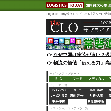
LOGISTIC
LogisticsToday総合トップに戻る
取材のご依頼
👉️
なぜ中国は実装が速い？現
👉️
物流の価値「伝える力」高
ピックアップテーマ
テーマ一覧
スペシャルコンテンツ一覧