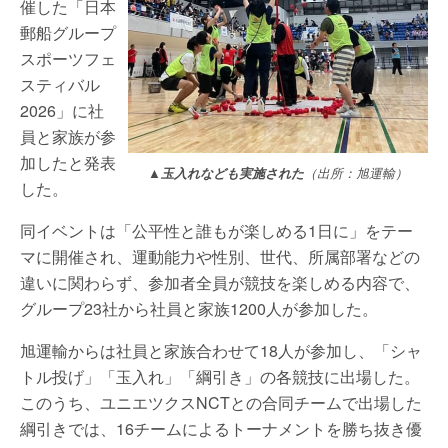
催した「日本
郵船グループ
スポーツフェ
スティバル
2026」に社
員と家族が参
加したと発表
▲玉入れなども実施された
（出所：旭運輸）
した。
同イベントは「公平性と誰もが楽しめる1日に」をテー
マに開催され、運動能力や性別、世代、所属部署などの
違いに関わらず、参加者全員が競技を楽しめる内容で、
グループ23社から社員と家族1200人が参加した。
旭運輸からは社員と家族合わせて18人が参加し、「シャ
トル投げ」「玉入れ」「綱引き」の各競技に出場した。
このうち、ユニエツクスNCTとの合同チームで出場した
綱引きでは、16チームによるトーナメントを勝ち抜き優