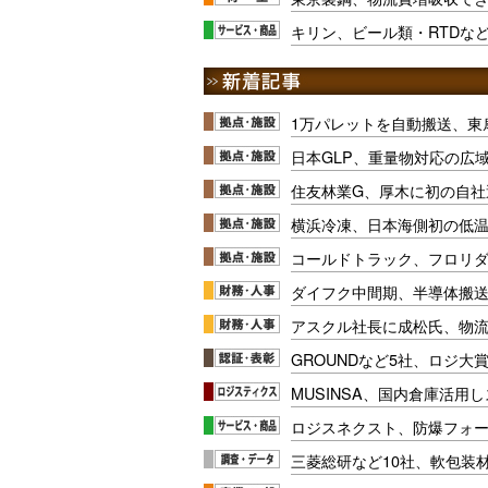
キリン、ビール類・RTDな
1万パレットを自動搬送、東
日本GLP、重量物対応の広
住友林業G、厚木に初の自社
横浜冷凍、日本海側初の低
コールドトラック、フロリ
ダイフク中間期、半導体搬
アスクル社長に成松氏、物
GROUNDなど5社、ロジ大
MUSINSA、国内倉庫活用
ロジスネクスト、防爆フォ
三菱総研など10社、軟包装