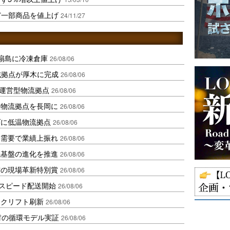
ど一部商品を値上げ
24/11/27
扇島に冷凍倉庫
26/08/06
域拠点が厚木に完成
26/08/06
運営型物流拠点
26/08/06
温物流拠点を長岡に
26/08/06
ダに低温物流拠点
26/08/06
送需要で業績上振れ
26/08/06
流基盤の進化を推進
26/08/06
賞の現場革新特別賞
26/08/06
しスピード配送開始
26/08/06
ークリフト刷新
26/08/06
材の循環モデル実証
26/08/06