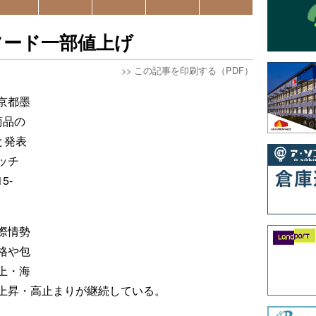
フード一部値上げ
>>
この記事を印刷する（PDF）
京都墨
商品の
と発表
ッチ
5-
際情勢
格や包
上・海
上昇・高止まりが継続している。