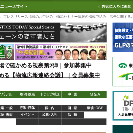
S TODAY｜国内最大の物流ニュースサイト
3PL, SCMなど国内外の最新の物流
、プレスリリース掲載のお申込み
物流セミナー情報の掲載申込み
広告に関する
場で確かめる視察第2弾｜参加募集中
める【物流広報連絡会議】｜会員募集中