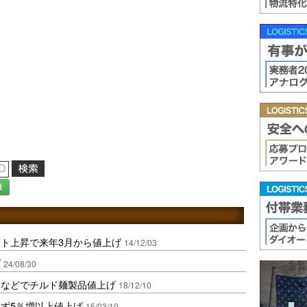
録
ト上昇で来年3月から値上げ
14/12/03
げ
24/08/30
騰などでチルド麺製品値上げ
18/12/10
ず5％増以上値上げ
15/03/10