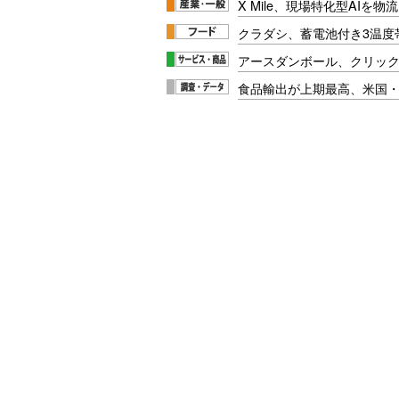
X Mile、現場特化型AIを
クラダシ、蓄電池付き3温度
アースダンボール、クリッ
食品輸出が上期最高、米国