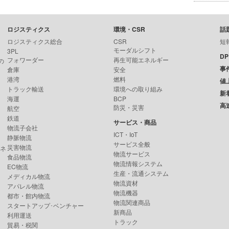
ロジスティクス
環境・CSR
話
ロジスティクス総合
CSR
短
モーダルシフト
3PL
D
フォワーダー
再生可能エネルギー
の
事
倉庫
安全
港湾
燃料
値
トラック輸送
環境への取り組み
新
海運
BCP
高
防災・災害
航空
鉄道
サービス・商品
物流子会社
ICT・IoT
静脈物流
サービス全般
災害物流
ンネ
物流サービス
食品物流
物流情報システム
EC物流
生産・流通システム
メディカル物流
物流資材
アパレル物流
物流機器
都市・館内物流
物流関連商品
スタートアップ･ベンチャー
新商品
利用運送
トラック
貿易・税関