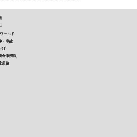
題
報
Pワールド
件・事故
上げ
着倉庫情報
速道路