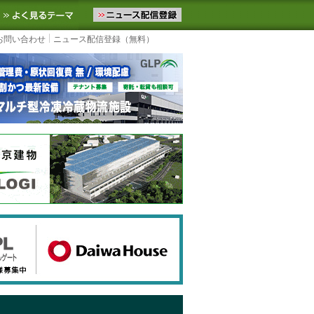
ニュースをお届けします。物流ニュースメール配信を登録すると、平日
お気に入りに追加
よく見るテーマ
お問い合わせ
ニュース配信登録（無料）