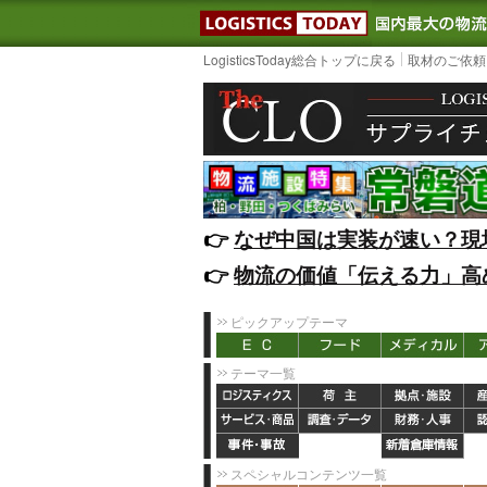
LOGISTIC
LogisticsToday総合トップに戻る
取材のご依頼
👉️
なぜ中国は実装が速い？現
👉️
物流の価値「伝える力」高
ピックアップテーマ
テーマ一覧
スペシャルコンテンツ一覧