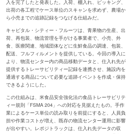
入を完了したと発表した。入荷、棚入れ、ピッキング、
出荷の各工程でケース単位のスキャンを求めず、農場か
ら小売までの追跡記録をつなげる仕組みだ。
キャピタル・シティー・フルーツは、青果物の生産、出
荷、再包装、物流管理を手がける事業者で、小売、外
食、医療関連、地域団体などに生鮮食品の調達、包装、
配送、フルフィルメントを提供している。今回の導入に
より、物流センター内の商品移動データと、仕入れ先が
提供するトレーサビリティー記録を連携させ、施設内を
通過する商品について必要な追跡イベントを作成・保持
できるようにした。
この仕組みは、米食品安全強化法の食品トレーサビリテ
ィー規則「FSMA 204」への対応を見据えたもの。手作
業によるケース単位の読み取りを前提にすると、人員負
担や作業コストが増え、既存の物流センター運用に影響
が出やすい。レポジトラックは、仕入れ先データの収