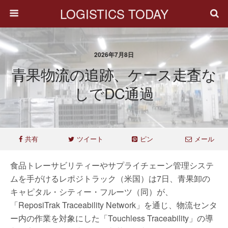
LOGISTICS TODAY
2026年7月8日
青果物流の追跡、ケース走査な
しでDC通過
共有
ツイート
ピン
メール
食品トレーサビリティーやサプライチェーン管理システ
ムを手がけるレポジトラック（米国）は7日、青果卸の
キャピタル・シティー・フルーツ（同）が、
「ReposiTrak Traceability Network」を通じ、物流センタ
ー内の作業を対象にした「Touchless Traceability」の導