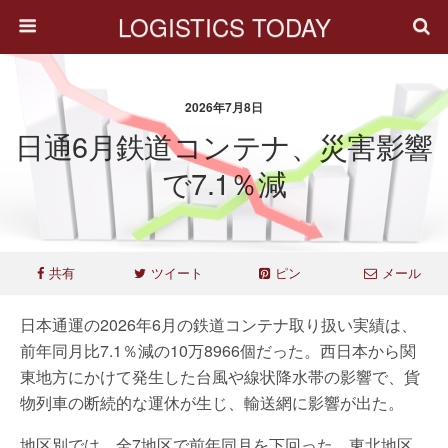
LOGISTICS TODAY
2026年7月8日
日通6月鉄道コンテナ、災害影響
で7.1％減
共有
ツイート
ピン
メール
日本通運の2026年6月の鉄道コンテナ取り扱い実績は、
前年同月比7.1％減の10万8966個だった。西日本から関
東地方にかけて発生した台風や線状降水帯の影響で、貨
物列車の断続的な運休が生じ、輸送網に影響が出た。
地区別では、全7地区で前年同月を下回った。東北地区