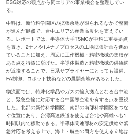
ESG対応の観点から同エリアの事業機会を整理してい
る。
中科は、新竹科学園区の拡張余地が限られるなかで整備
が進んだ拠点で、台中エリアの産業高度化を支えてい
る。レポートでは、半導体大手TSMCが中科に重要拠点
を置き、2ナノや1.4ナノプロセスの工場拡張計画を進め
ていることに加え、周辺に工作機械・精密機械の集積が
ある点を特徴に挙げた。半導体製造と精密機械の供給網
が近接することで、日系サプライヤーにとっても設備、
FA制御、ロボット技術などの展開余地があるとした。
物流面では、特殊化学品やガスの輸入拠点となる台中港
と、緊急空輸に対応する台中国際空港を有する点を重視
した。北部の新竹科学園区、南部の南部科学園区をつな
ぐ位置にあり、台湾高速鉄道を使えば台北や高雄へも1
時間以内で移動できる。半導体関連部材の安定供給や緊
急対応を考える上で、海上・航空の両方を使える立地は