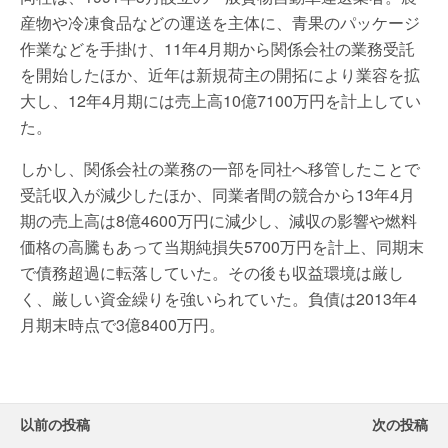
産物や冷凍食品などの運送を主体に、青果のパッケージ
作業などを手掛け、11年4月期から関係会社の業務受託
を開始したほか、近年は新規荷主の開拓により業容を拡
大し、12年4月期には売上高10億7100万円を計上してい
た。
しかし、関係会社の業務の一部を同社へ移管したことで
受託収入が減少したほか、同業者間の競合から13年4月
期の売上高は8億4600万円に減少し、減収の影響や燃料
価格の高騰もあって当期純損失5700万円を計上、同期末
で債務超過に転落していた。その後も収益環境は厳し
く、厳しい資金繰りを強いられていた。負債は2013年4
月期末時点で3億8400万円。
以前の投稿
次の投稿