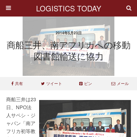
LOGISTICS TODAY
2014年5月23日
商船三井、南アフリカへの移動
図書館輸送に協力
共有
ツイート
ピン
メール
商船三井は23
日、NPO法
人サペシ・ジ
ャパン「南ア
フリカ初等教