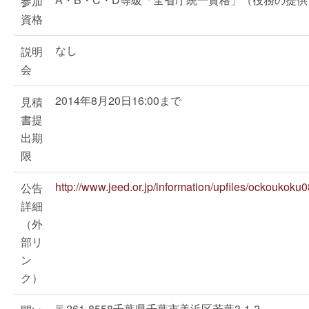
参加
資格
なし
説明
会
2014年8月20日16:00まで
見積
書提
出期
限
http://www.jeed.or.jp/information/upfiles/ockoukoku
公告
詳細
（外
部リ
ン
ク）
〒261-8558千葉県千葉市美浜区若葉3-1-2