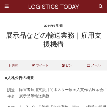
LOGISTICS TODAY
2014年8月7日
展示品などの輸送業務｜雇用支
援機構
共有
ツイート
ピン
メール
■入札公告の概要
障害者雇用支援月間ポスター原画入賞作品展示会に
調達
展示品等輸送業務
件名
A・B・C・D等級「全省庁統一資格」（役務の提供