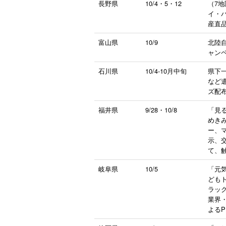
長野県
10/4・5・12
（7
イ・
産直
富山県
10/9
北陸
ャン
石川県
10/4-10月中旬
県下一
など
ズ配布
福井県
9/28・10/8
「見る
めき
ー、
示、
て、
岐阜県
10/5
「元
ども
ラッ
業界
よる