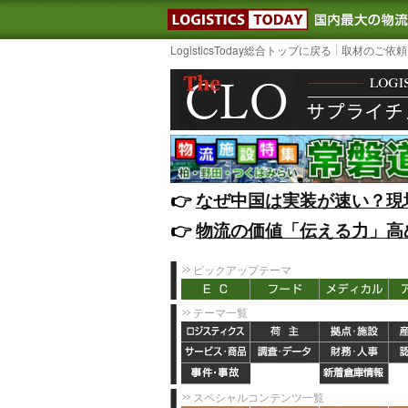
LOGISTIC
LogisticsToday総合トップに戻る
取材のご依頼
👉️
なぜ中国は実装が速い？現
👉️
物流の価値「伝える力」高
ピックアップテーマ
テーマ一覧
スペシャルコンテンツ一覧