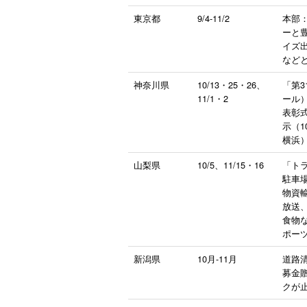
東京都
9/4-11/2
本部：
ーと
イズ
など
神奈川県
10/13・25・26、
「第3
11/1・2
ール
表彰
示（1
横浜
山梨県
10/5、11/15・16
「トラ
駐車
物資
放送
食物な
ポー
新潟県
10月-11月
道路
募金贈
クが止