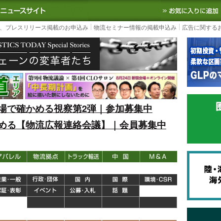
S TODAY｜国内最大の物流ニュースサイト
3PL, SCMなど国内外の最新の物流
、プレスリリース掲載のお申込み
物流セミナー情報の掲載申込み
広告に関する
場で確かめる視察第2弾｜参加募集中
める【物流広報連絡会議】｜会員募集中