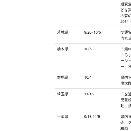
通安
どを実
の森
201
茨城県
9/20･10/5
交通安
内13
栃木県
10/5
「第
「ろ
ーシ
ー、
群馬県
10/4
県内
桃太
埼玉県
11/15
「交
児童
動、
千葉県
9/13-11/9
県内
売、
絵画