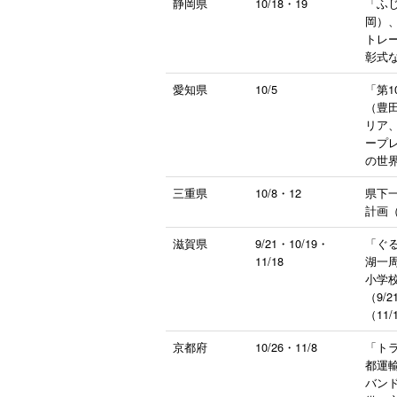
静岡県
10/18・19
「ふ
岡）
トレ
彰式
愛知県
10/5
「第
（豊
リア
ープ
の世
三重県
10/8・12
県下
計画（
滋賀県
9/21・10/19・
「ぐ
11/18
湖一
小学校
（9
（11/
京都府
10/26・11/8
「ト
都運
バン