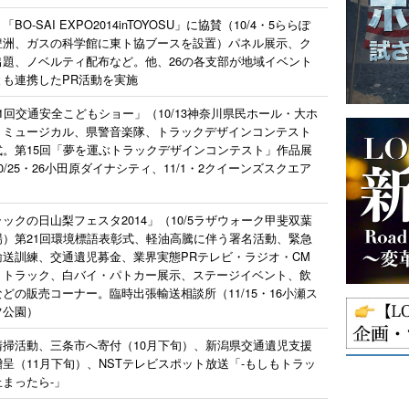
「BO-SAI EXPO2014inTOYOSU」に協賛（10/4・5ららぽ
豊洲、ガスの科学館に東ト協ブースを設置）パネル展示、ク
出題、ノベルティ配布など。他、26の各支部が地域イベント
とも連携したPR活動を実施
1回交通安全こどもショー」（10/13神奈川県民ホール・大ホ
）ミュージカル、県警音楽隊、トラックデザインコンテスト
式。第15回「夢を運ぶトラックデザインコンテスト」作品展
0/25・26小田原ダイナシティ、11/1・2クイーンズスクエア
）
ックの日山梨フェスタ2014」（10/5ラザウォーク甲斐双葉
場）第21回環境標語表彰式、軽油高騰に伴う署名活動、緊急
輸送訓練、交通遺児募金、業界実態PRテレビ・ラジオ・CM
、トラック、白バイ・パトカー展示、ステージイベント、飲
どの販売コーナー。臨時出張輸送相談所（11/15・16小瀬ス
ツ公園）
清掃活動、三条市へ寄付（10月下旬）、新潟県交通遺児支援
呈（11月下旬）、NSTテレビスポット放送「-もしもトラッ
まったら-」