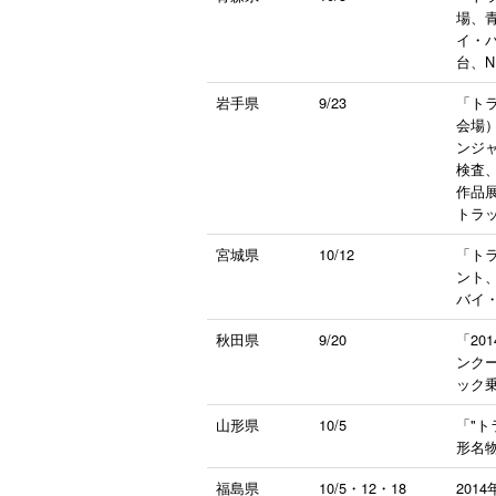
場、
イ・
台、
岩手県
9/23
「トラ
会場
ンジ
検査
作品
トラ
宮城県
10/12
「ト
ント
バイ
秋田県
9/20
「20
ンク
ック
山形県
10/5
「"
形名
福島県
10/5・12・18
201