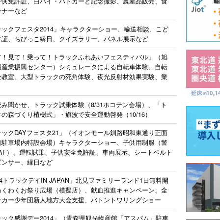
子供免許証、白バイ・パトカーと記念撮影、農産品販売、食
ーナーなど
ラックフェスタ2014」キャラクターショー、輸送相談、こど
許証、ちびっこ縁日、クイズラリー、パネル展示など
て！見て！乗って！トラックふれあいフェスティバル」（旭
場産業振興センター）シミュレータによる自転車体験、自転
全教室、大型トラックの死角体験、夜光反射材効果実験、業
読み聞かせ、トラック試乗体験（8/31ホコテン会場）、「ト
の森づくり植樹式」・旗波で安全運動啓発（10/16）
ラックDAYフェスタ21」（イオンモール釧路昭和東通り正面
口駐車場内特設会場）キャラクターショー、子供用制服（警
JAF）、運転試乗、子供安全免許証、車両展示、シートベルト
ビンサー、縁日など
14トラックデイIN JAPAN」北見ファミリーランド1日無料開
わくわくお祭り広場（模擬店）、献血推進キャンペーン、全
ッカー少年団新人地方大会支援、バトントワリングショー
ラック感謝デー2014」（青森県観光物産館「アスパム」駐車