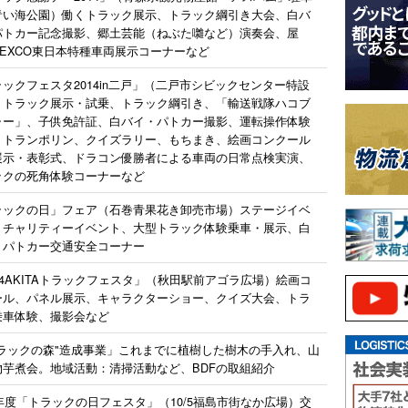
青い海公園）働くトラック展示、トラック綱引き大会、白バ
パトカー記念撮影、郷土芸能（ねぶた囃など）演奏会、屋
NEXCO東日本特種車両展示コーナーなど
ックフェスタ2014in二戸」（二戸市シビックセンター特設
）トラック展示・試乗、トラック綱引き、「輸送戦隊ハコブ
ャー」、子供免許証、白バイ・パトカー撮影、運転操作体験
、トランポリン、クイズラリー、もちまき、絵画コンクール
展示・表彰式、ドラコン優勝者による車両の日常点検実演、
ックの死角体験コーナーなど
ラックの日」フェア（石巻青果花き卸売市場）ステージイベ
、チャリティーイベント、大型トラック体験乗車・展示、白
・パトカー交通安全コーナー
14AKITAトラックフェスタ」（秋田駅前アゴラ広場）絵画コ
ール、パネル展示、キャラクターショー、クイズ大会、トラ
乗車体験、撮影会など
トラックの森"造成事業」これまでに植樹した樹木の手入れ、山
物芋煮会。地域活動：清掃活動など、BDFの取組紹介
4年度「トラックの日フェスタ」（10/5福島市街なか広場）交