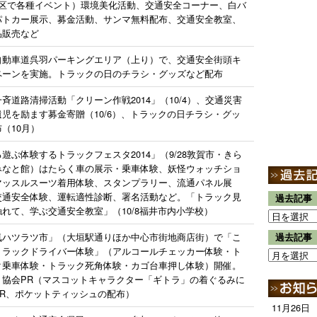
地区で各種イベント）環境美化活動、交通安全コーナー、白バ
パトカー展示、募金活動、サンマ無料配布、交通安全教室、
品販売など
自動車道呉羽パーキングエリア（上り）で、交通安全街頭キ
ペーンを実施。トラックの日のチラシ・グッズなど配布
斉道路清掃活動「クリーン作戦2014」（10/4）、交通災害
遺児を励ます募金寄贈（10/6）、トラックの日チラシ・グッ
（10月）
遊ぶ体験するトラックフェスタ2014」（9/28敦賀市・きら
みなと館）はたらく車の展示・乗車体験、妖怪ウォッチショ
マッスルスーツ着用体験、スタンプラリー、流通パネル展
交通安全体験、運転適性診断、署名活動など。「トラック見
過去記事
触れて、学ぶ交通安全教室」（10/8福井市内小学校）
気ハツラツ市」（大垣駅通りほか中心市街地商店街）で「こ
過去記事
トラックドライバー体験」（アルコールチェッカー体験・ト
ク乗車体験・トラック死角体験・カゴ台車押し体験）開催。
・協会PR（マスコットキャラクター「ギトラ」の着ぐるみに
PR、ポケットティッシュの配布）
11月26日