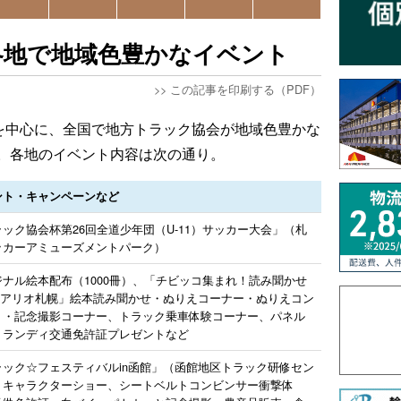
各地で地域色豊かなイベント
>>
この記事を印刷する（PDF）
日を中心に、全国で地方トラック協会が地域色豊かな
。各地のイベント内容は次の通り。
ント・キャンペーンなど
ック協会杯第26回全道少年団（U-11）サッカー大会」（札
ッカーアミューズメントパーク）
ジナル絵本配布（1000冊）、「チビッコ集まれ！読み聞かせ
inアリオ札幌」絵本読み聞かせ・ぬりえコーナー・ぬりえコン
ト・記念撮影コーナー、トラック乗車体験コーナー、パネル
、ランディ交通免許証プレゼントなど
ラック☆フェスティバルin函館」（函館地区トラック研修セン
）キャラクターショー、シートベルトコンビンサー衝撃体