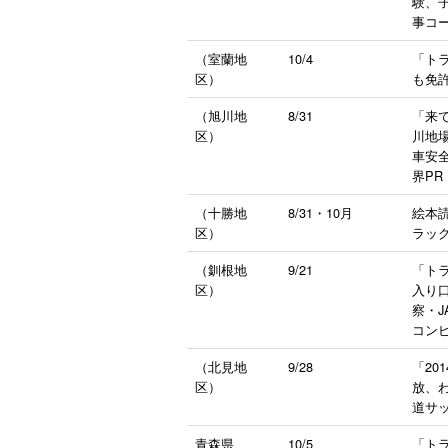
験、
事コ
（室蘭地
10/4
「ト
区）
も免
（旭川地
8/31
「来
区）
川地
車安
界PR
（十勝地
8/31・10月
絵本
区）
ラック
（釧根地
9/21
「ト
区）
入り
察・
コン
（北見地
9/28
「20
区）
放、
道サ
青森県
10/5
「ト