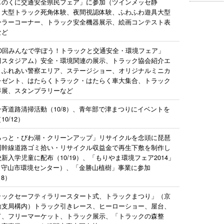
じのくに交通安全県民フェア」に参加（ツインメッセ静
、大型トラック死角体験、夜間視認体験、ふわふわ遊具大型
ーラーコーナー、トラック安全機器展示、絵画コンテスト表
など
10回みんなで学ぼう！トラックと交通安全・環境フェア」
田スタジアム）安全・環境関連の展示、トラック協会紹介エ
、ふれあい警察エリア、ステージショー、オリジナルミニカ
レゼント、はたらくトラック・はたらく車大集合、トラック
界展、スタンプラリーなど
一斉道路清掃活動（10/8）、青年部で津まつりにイベントを
10/12）
るっと・びわ湖・クリーンアップ」リサイクルを念頭に琵琶
周幹線道路ゴミ拾い・リサイクル収益金で再生下敷を制作し
新入学児童に配布（10/19）、「もりやま環境フェア2014」
/21守山市環境センター）、「金勝山植樹」事業に参加
18）
ラックセーフティラリースタート式、トラックまつり」（京
輸支局構内）トラック引きレース、ヒーローショー、屋台、
ド、フリーマーケット、トラック展示、「トラックの森整