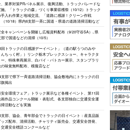
全、業界対策PRパネル展示、復興活動、トラックパレードな
施。「トラックの森」づくり事業収穫祭（10/12）トラック
の手入れ作業と地域交流、「道路に感謝！クリーン作戦
4」（10/18）県内6支部一斉に国道・県道の道路清掃活動など
全キャンペーンを開催し広報資料配布（9/20守谷SA）､県
支部で国道などの清掃（10/5）
23回トラックの日感謝デーイベント」（道の駅うつのみや
まんちっく村」）リンク栃木ブレックスショー、キャラクタ
ョー、特殊車両展示、白バイ・パトカー展示、スタンプラリ
秋の味覚無料配布、模擬店など
14支部で県下一斉道路清掃活動、協会敷地内にトラックの日
郎旗掲出
通安全環境フェア」トラック展示など各種イベント、第11回
絵画作品コンクール開催・表彰式、各支部独自に交通安全運
清掃活動などを実施
16支部、協会、青年部会でトラックの日イベント：産直品販
グッズ配布、清掃活動、チャリティ販売会、交通安全啓発、
・交通安全標語コンクールなど