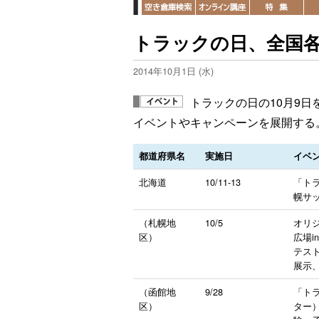
トラックの日、全国
2014年10月1日 (水)
トラックの日の10月9
イベントやキャンペーンを展開する
都道府県名
実施日
イベ
北海道
10/11-13
「トラ
幌サ
（札幌地
10/5
オリ
区）
広場
テス
展示
（函館地
9/28
「ト
区）
ター