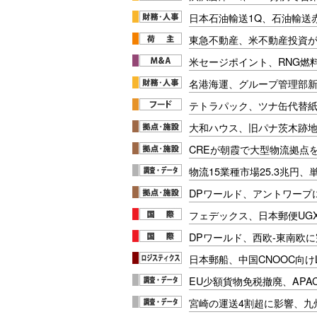
日本石油輸送1Q、石油輸送
東急不動産、米不動産投資が
米セージポイント、RNG燃料
名港海運、グループ管理部
テトラパック、ツナ缶代替紙
大和ハウス、旧パナ茨木跡
CREが朝霞で大型物流拠点
物流15業種市場25.3兆円
DPワールド、アントワープ
フェデックス、日本郵便UG
DPワールド、西欧-東南欧
日本郵船、中国CNOOC向け
EU少額貨物免税撤廃、APA
宮崎の運送4割超に影響、九