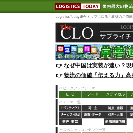
LOGISTIC
LogisticsToday総合トップに戻る
取材のご依頼
👉️
なぜ中国は実装が速い？現
👉️
物流の価値「伝える力」高
ピックアップテーマ
テーマ一覧
スペシャルコンテンツ一覧