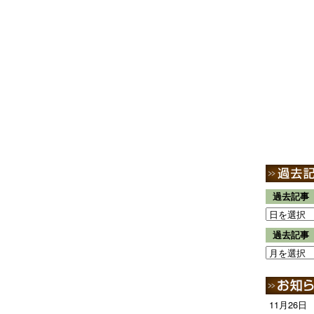
過去記事
過去記事
11月26日