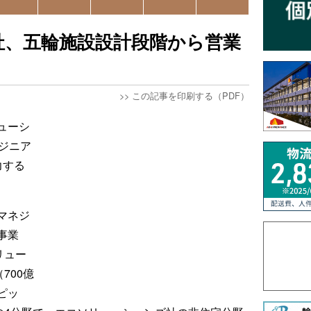
社、五輪施設設計段階から営業
>>
この記事を印刷する（PDF）
ューシ
ジニア
力する
マネジ
事業
リュー
700億
ピッ