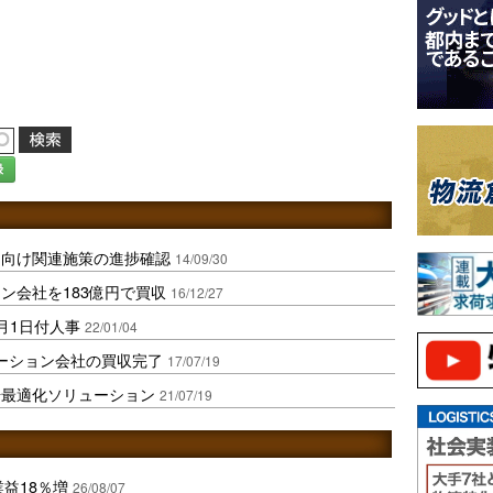
録
に向け関連施策の進捗確認
14/09/30
ン会社を183億円で買収
16/12/27
月1日付人事
22/01/04
ーション会社の買収完了
17/07/19
場最適化ソリューション
21/07/19
業益18％増
26/08/07