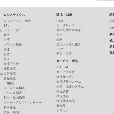
ロジスティクス
環境・CSR
話
ロジスティクス総合
CSR
短
モーダルシフト
3PL
D
フォワーダー
再生可能エネルギー
の
事
倉庫
安全
港湾
燃料
値
トラック輸送
環境への取り組み
新
海運
BCP
高
防災・災害
航空
鉄道
サービス・商品
物流子会社
ICT・IoT
静脈物流
サービス全般
災害物流
ンネ
物流サービス
食品物流
物流情報システム
EC物流
生産・流通システム
メディカル物流
物流資材
アパレル物流
物流機器
都市・館内物流
物流関連商品
スタートアップ･ベンチャー
新商品
利用運送
トラック
貿易・税関