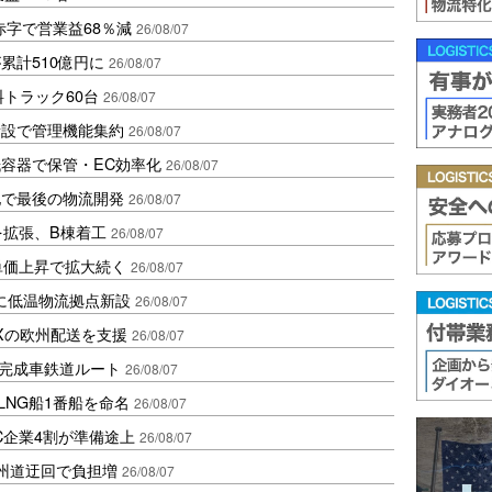
赤字で営業益68％減
26/08/07
累計510億円に
26/08/07
トラック60台
26/08/07
新設で管理機能集約
26/08/07
容器で保管・EC効率化
26/08/07
地で最後の物流開発
26/08/07
を拡張、B棟着工
26/08/07
、単価上昇で拡大続く
26/08/07
に低温物流拠点新設
26/08/07
Xの欧州配送を支援
26/08/07
に完成車鉄道ルート
26/08/07
LNG船1番船を命名
26/08/07
C企業4割が準備途上
26/08/07
州道迂回で負担増
26/08/07