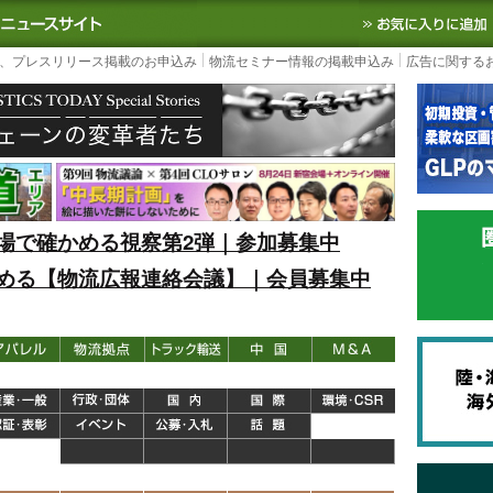
S TODAY｜国内最大の物流ニュースサイト
3PL, SCMなど国内外の最新の物流
、プレスリリース掲載のお申込み
物流セミナー情報の掲載申込み
広告に関する
場で確かめる視察第2弾｜参加募集中
める【物流広報連絡会議】｜会員募集中