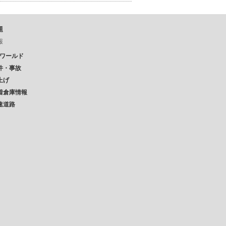
題
報
Pワールド
件・事故
上げ
着倉庫情報
速道路