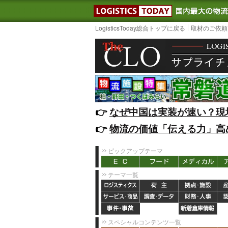
LOGISTIC
LogisticsToday総合トップに戻る
取材のご依頼
👉️
なぜ中国は実装が速い？現
👉️
物流の価値「伝える力」高
ピックアップテーマ
テーマ一覧
スペシャルコンテンツ一覧