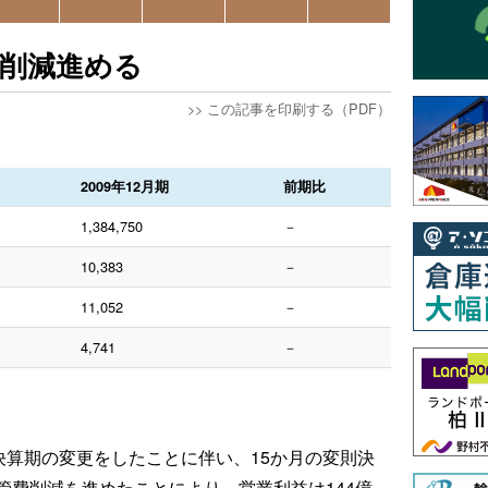
費削減進める
>>
この記事を印刷する（PDF）
2009年12月期
前期比
1,384,750
－
10,383
－
11,052
－
4,741
－
決算期の変更をしたことに伴い、15か月の変則決
管費削減を進めたことにより、営業利益は144億