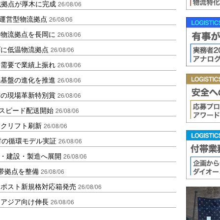
域拠点が厚木に完成
26/08/06
運営型物流拠点
26/08/06
温物流拠点を長岡に
26/08/06
ダに低温物流拠点
26/08/06
送需要で業績上振れ
26/08/06
流基盤の進化を推進
26/08/06
賞の現場革新特別賞
26/08/06
しスピード配送開始
26/08/06
ークリフト刷新
26/08/06
材の循環モデル実証
26/08/06
物流・建設・製造へ展開
26/08/06
帯拠点を整備
26/08/06
クポスト新規格対応箱発売
26/08/06
・アジア向け伸長
26/08/06