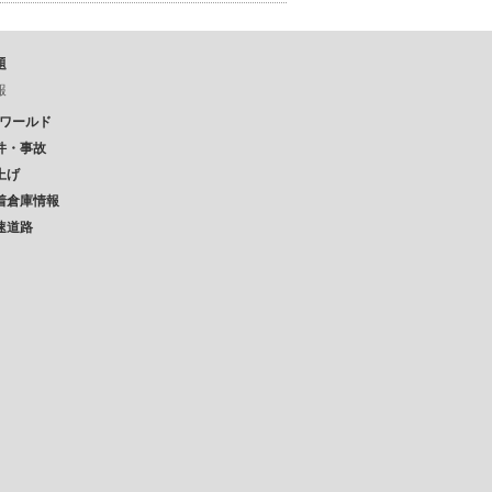
題
報
Pワールド
件・事故
上げ
着倉庫情報
速道路