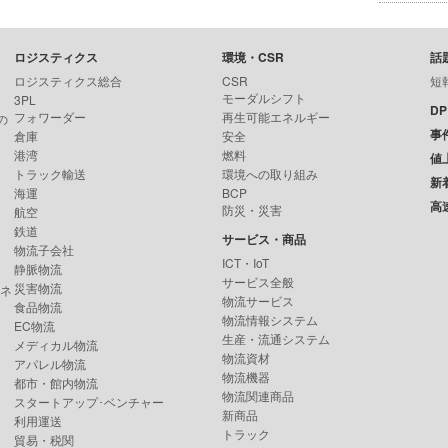
ロジスティクス
環境・CSR
話
ロジスティクス総合
CSR
短
モーダルシフト
3PL
D
フォワーダー
再生可能エネルギー
の
事
倉庫
安全
港湾
燃料
値
トラック輸送
環境への取り組み
新
海運
BCP
高
防災・災害
航空
鉄道
サービス・商品
物流子会社
ICT・IoT
静脈物流
サービス全般
災害物流
ンネ
物流サービス
食品物流
物流情報システム
EC物流
生産・流通システム
メディカル物流
物流資材
アパレル物流
物流機器
都市・館内物流
物流関連商品
スタートアップ･ベンチャー
新商品
利用運送
トラック
貿易・税関