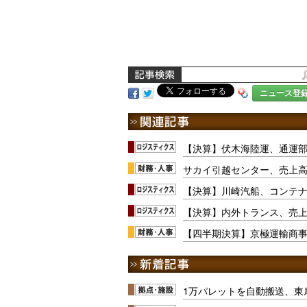
ニュース登
【決算】伏木海陸運、通運
サカイ引越センター、売上高は
【決算】川崎汽船、コンテ
【決算】内外トランス、売上増
【四半期決算】京極運輸商事
1万パレットを自動搬送、東