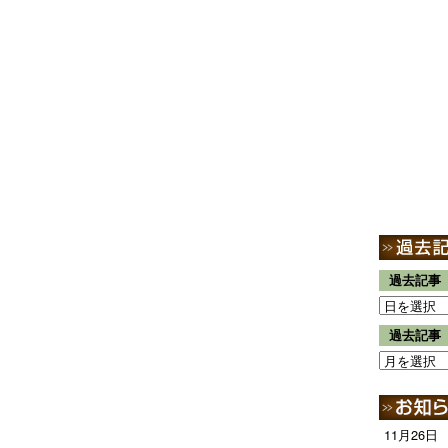
過去記事
過去記事
11月26日