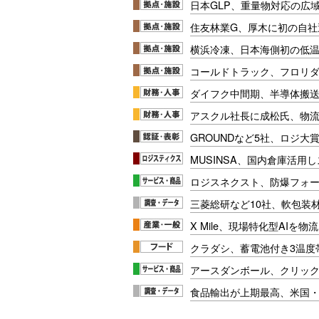
日本GLP、重量物対応の広
住友林業G、厚木に初の自社
横浜冷凍、日本海側初の低
コールドトラック、フロリ
ダイフク中間期、半導体搬
アスクル社長に成松氏、物
GROUNDなど5社、ロジ大
MUSINSA、国内倉庫活用
ロジスネクスト、防爆フォ
三菱総研など10社、軟包装
X Mile、現場特化型AIを
クラダシ、蓄電池付き3温度
アースダンボール、クリッ
食品輸出が上期最高、米国