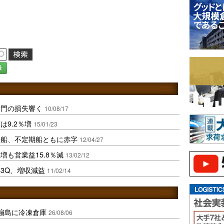
録
部門の損失響く
10/08/17
9.2％増
15/01/23
ナ船、不定期船ともに赤字
12/04/27
も営業益15.8％減
13/02/12
3Q、増収減益
11/02/14
扇島に冷凍倉庫
26/08/06