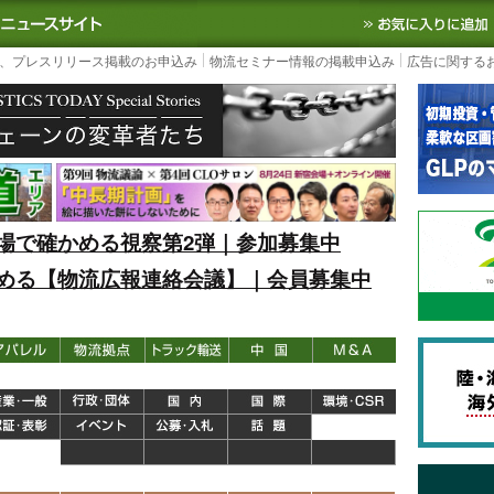
S TODAY｜国内最大の物流ニュースサイト
3PL, SCMなど国内外の最新の物流
、プレスリリース掲載のお申込み
物流セミナー情報の掲載申込み
広告に関する
場で確かめる視察第2弾｜参加募集中
める【物流広報連絡会議】｜会員募集中