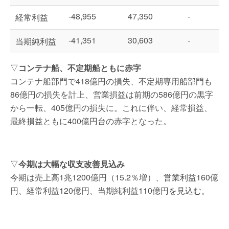
-48,955
47,350
-
経常利益
-41,351
30,603
-
当期純利益
▽
コンテナ船、不定期船ともに赤字
コンテナ船部門で418億円の損失、不定期専用船部門も
86億円の損失を計上、営業損益は前期の586億円の黒字
から一転、405億円の損失に。これに伴い、経常損益、
最終損益ともに400億円台の赤字となった。
▽
今期は大幅な収支改善見込み
今期は売上高1兆1200億円（15.2％増）、営業利益160億
円、経常利益120億円、当期純利益110億円を見込む。