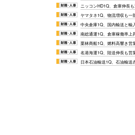
ニッコンHD1Q、倉庫伸長
ヤマタネ1Q、物流増収も一
中央倉庫1Q、国内輸送と輸
南総通運1Q、倉庫稼働率上
栗林商船1Q、燃料高響き営
名港海運1Q、陸送伸長も営業
日本石油輸送1Q、石油輸送