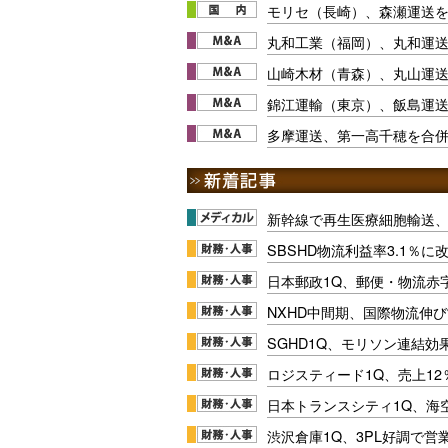
モリセ（長崎）、森瀬運送
丸和工業（福岡）、丸和運
山崎木材（青森）、丸山運
錦江運輸（東京）、飯島運
多摩運送、第一高千穂を合
新幹線で再生医療細胞輸送
SBSHD物流利益率3.1％
日本郵政1Q、郵便・物流赤
NXHD中間期、国際物流伸び
SGHD1Q、モリソン連結効
ロジスティード1Q、売上1
日本トランスシティ1Q、海
渋沢倉庫1Q、3PL好調で営