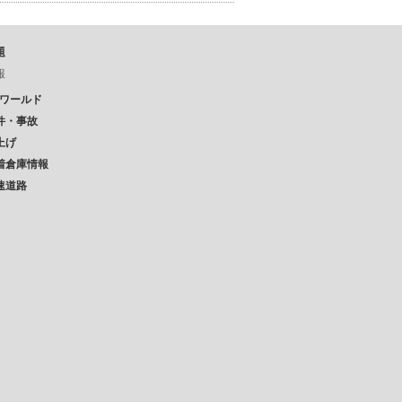
題
報
Pワールド
件・事故
上げ
着倉庫情報
速道路