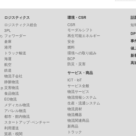
ロジスティクス
環境・CSR
話
ロジスティクス総合
CSR
短
モーダルシフト
3PL
D
フォワーダー
再生可能エネルギー
の
事
倉庫
安全
港湾
燃料
値
トラック輸送
環境への取り組み
新
海運
BCP
高
防災・災害
航空
鉄道
サービス・商品
物流子会社
ICT・IoT
静脈物流
サービス全般
災害物流
ンネ
物流サービス
食品物流
物流情報システム
EC物流
生産・流通システム
メディカル物流
物流資材
アパレル物流
物流機器
都市・館内物流
物流関連商品
スタートアップ･ベンチャー
新商品
利用運送
トラック
貿易・税関