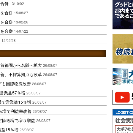
を合併
13/10/02
送を合併
15/08/27
送を合併
13/02/26
送を合併
14/07/22
併
12/02/28
、首都圏から名阪へ拡大
26/08/07
に改善、不採算拠点も改革
26/08/07
字も国際物流改善
26/08/07
営業益57％増
26/08/07
果で営業益15％増
26/08/07
2％増で利益率改善
26/08/07
空輸送増で増収増益
26/08/07
業益18％増
26/08/07