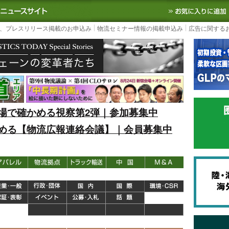
S TODAY｜国内最大の物流ニュースサイト
3PL, SCMなど国内外の最新の物流
、プレスリリース掲載のお申込み
物流セミナー情報の掲載申込み
広告に関する
場で確かめる視察第2弾｜参加募集中
める【物流広報連絡会議】｜会員募集中