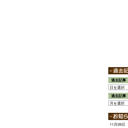
過去記事
過去記事
11月26日