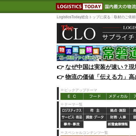
LOGISTIC
LogisticsToday総合トップに戻る
取材のご依頼
👉️
なぜ中国は実装が速い？現
👉️
物流の価値「伝える力」高
ピックアップテーマ
テーマ一覧
スペシャルコンテンツ一覧