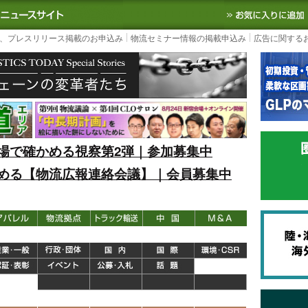
S TODAY｜国内最大の物流ニュースサイト
3PL, SCMなど国内外の最新の物流
、プレスリリース掲載のお申込み
物流セミナー情報の掲載申込み
広告に関する
場で確かめる視察第2弾｜参加募集中
める【物流広報連絡会議】｜会員募集中