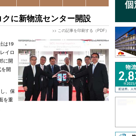
コクに新物流センター開設
>>
この記事を印刷する（PDF）
は19
チレイロ
郊に開
式を開
動し、保
面を重
。