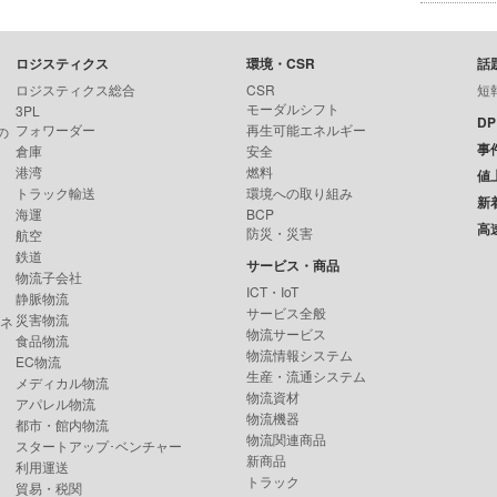
ロジスティクス
環境・CSR
話
ロジスティクス総合
CSR
短
モーダルシフト
3PL
D
フォワーダー
再生可能エネルギー
の
事
倉庫
安全
港湾
燃料
値
トラック輸送
環境への取り組み
新
海運
BCP
高
防災・災害
航空
鉄道
サービス・商品
物流子会社
ICT・IoT
静脈物流
サービス全般
災害物流
ンネ
物流サービス
食品物流
物流情報システム
EC物流
生産・流通システム
メディカル物流
物流資材
アパレル物流
物流機器
都市・館内物流
物流関連商品
スタートアップ･ベンチャー
新商品
利用運送
トラック
貿易・税関