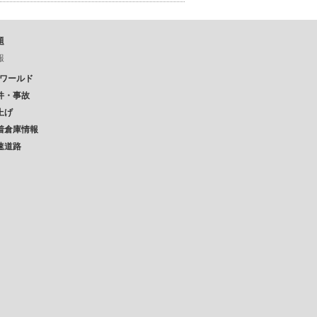
題
報
Pワールド
件・事故
上げ
着倉庫情報
速道路