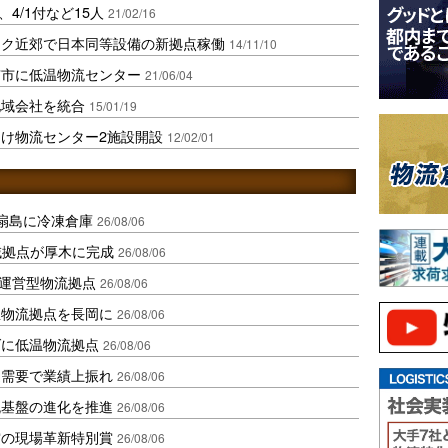
4/1付など15人
21/02/16
コク近郊で日本同等設備の新拠点稼働
14/11/10
京市に低温物流センター
21/06/04
地域会社を統合
15/01/19
け物流センター2施設開設
12/02/01
扇島に冷凍倉庫
26/08/06
域拠点が厚木に完成
26/08/06
運営型物流拠点
26/08/06
温物流拠点を長岡に
26/08/06
ダに低温物流拠点
26/08/06
送需要で業績上振れ
26/08/06
流基盤の進化を推進
26/08/06
賞の現場革新特別賞
26/08/06