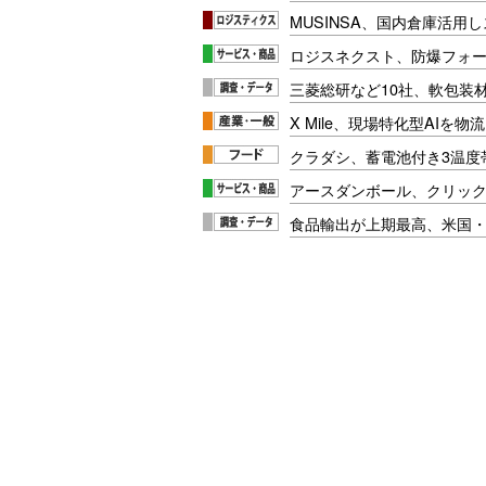
MUSINSA、国内倉庫活用
ロジスネクスト、防爆フォ
三菱総研など10社、軟包装
X Mile、現場特化型AIを
クラダシ、蓄電池付き3温度
アースダンボール、クリッ
食品輸出が上期最高、米国