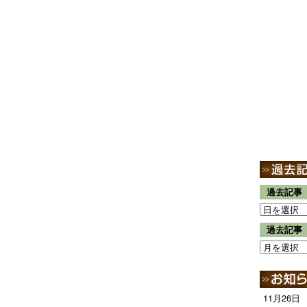
過去記事
過去記事
11月26日