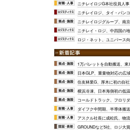
ニチレイロジG本社役員人事、
ニチレイロジ、タイ・バン
ニチレイロジグループ、南
ニチレイ・ロジ、中四国の
ロジ・ネット、ユニバース向
1万パレットを自動搬送、東
日本GLP、重量物対応の広
住友林業G、厚木に初の自社
横浜冷凍、日本海側初の低
コールドトラック、フロリ
ダイフク中間期、半導体搬
アスクル社長に成松氏、物
GROUNDなど5社、ロジ大