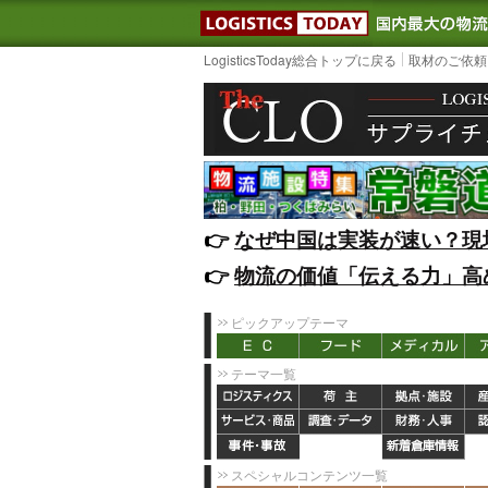
LOGISTIC
LogisticsToday総合トップに戻る
取材のご依頼
👉️
なぜ中国は実装が速い？現
👉️
物流の価値「伝える力」高
ピックアップテーマ
テーマ一覧
スペシャルコンテンツ一覧