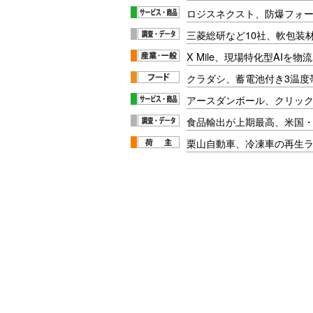
ロジスネクスト、防爆フォ
三菱総研など10社、軟包装
X Mile、現場特化型AIを
クラダシ、蓄電池付き3温度
アースダンボール、クリッ
食品輸出が上期最高、米国
栗山自動車、冷凍車の再生