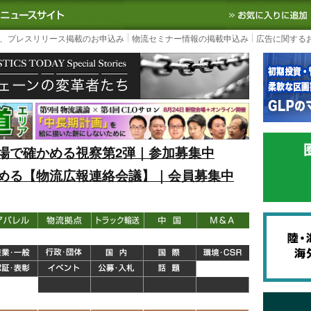
S TODAY｜国内最大の物流ニュースサイト
3PL, SCMなど国内外の最新の物流
、プレスリリース掲載のお申込み
物流セミナー情報の掲載申込み
広告に関する
場で確かめる視察第2弾｜参加募集中
める【物流広報連絡会議】｜会員募集中