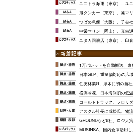
ユニトラ海運（東京）、ユ
旭タンカー（東京）、旭マ
つばめ急便（大阪）、子会
中栄マリン（岡山）、真備
ユタカ回漕店（東京）、臼
1万パレットを自動搬送、東
日本GLP、重量物対応の広
住友林業G、厚木に初の自社
横浜冷凍、日本海側初の低
コールドトラック、フロリ
アスクル社長に成松氏、物
GROUNDなど5社、ロジ大
MUSINSA、国内倉庫活用