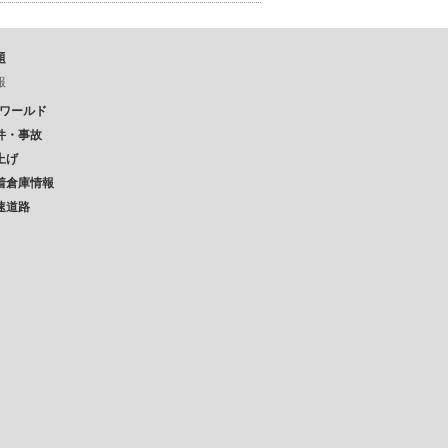
題
報
Pワールド
件・事故
上げ
着倉庫情報
速道路