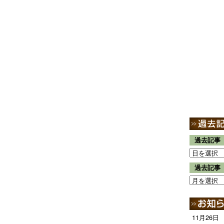
過去記事
過去記事
11月26日