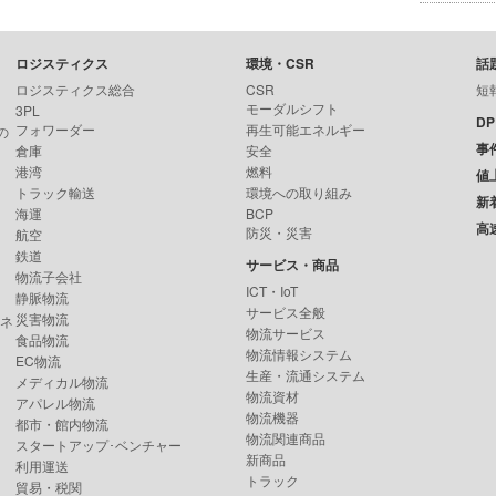
ロジスティクス
環境・CSR
話
ロジスティクス総合
CSR
短
モーダルシフト
3PL
D
フォワーダー
再生可能エネルギー
の
事
倉庫
安全
港湾
燃料
値
トラック輸送
環境への取り組み
新
海運
BCP
高
防災・災害
航空
鉄道
サービス・商品
物流子会社
ICT・IoT
静脈物流
サービス全般
災害物流
ンネ
物流サービス
食品物流
物流情報システム
EC物流
生産・流通システム
メディカル物流
物流資材
アパレル物流
物流機器
都市・館内物流
物流関連商品
スタートアップ･ベンチャー
新商品
利用運送
トラック
貿易・税関