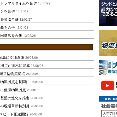
ニトラマリタイムを合併
13/11/22
リンを合併
14/11/17
社を吸収合併
12/02/27
通商を合併
13/01/21
倉回漕店を合併
13/02/26
扇島に冷凍倉庫
26/08/06
域拠点が厚木に完成
26/08/06
運営型物流拠点
26/08/06
温物流拠点を長岡に
26/08/06
ダに低温物流拠点
26/08/06
流基盤の進化を推進
26/08/06
賞の現場革新特別賞
26/08/06
しスピード配送開始
26/08/06