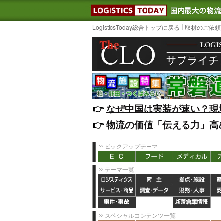
LOGISTIC
LogisticsToday総合トップに戻る
取材のご依頼
👉️
なぜ中国は実装が速い？現
👉️
物流の価値「伝える力」高
ピックアップテーマ
テーマ一覧
スペシャルコンテンツ一覧