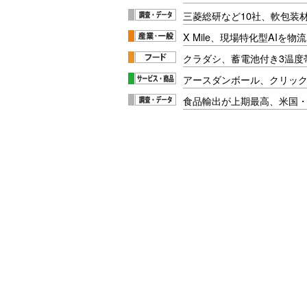
三菱総研など10社、軟包装
X Mile、現場特化型AIを
クラダシ、蓄電池付き3温度
アースダンボール、クリッ
食品輸出が上期最高、米国