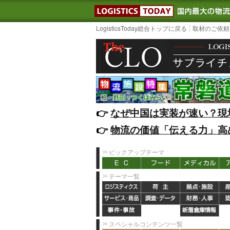
LOGISTIC
LogisticsToday総合トップに戻る
取材のご依頼
👉️
なぜ中国は実装が速い？現
👉️
物流の価値「伝える力」高
ピックアップテーマ
テーマ一覧
スペシャルコンテンツ一覧