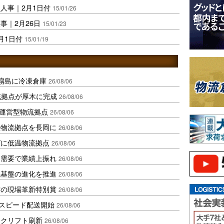
人事｜2月1日付
15/01/26
事｜2月26日
15/01/23
月1日付
15/01/19
扇島に冷凍倉庫
26/08/06
域拠点が厚木に完成
26/08/06
運営型物流拠点
26/08/06
温物流拠点を長岡に
26/08/06
ダに低温物流拠点
26/08/06
送需要で業績上振れ
26/08/06
流基盤の進化を推進
26/08/06
賞の現場革新特別賞
26/08/06
しスピード配送開始
26/08/06
ークリフト刷新
26/08/06