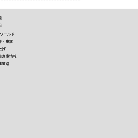
題
報
Pワールド
件・事故
上げ
着倉庫情報
速道路