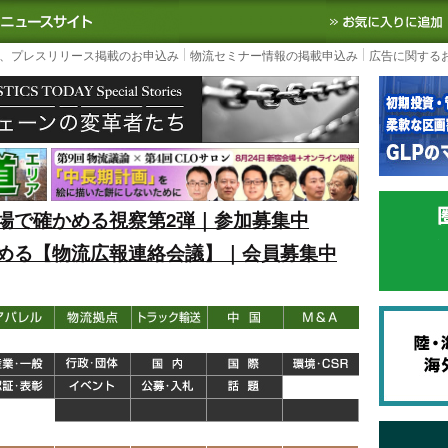
S TODAY｜国内最大の物流ニュースサイト
3PL, SCMなど国内外の最新の物流
、プレスリリース掲載のお申込み
物流セミナー情報の掲載申込み
広告に関する
場で確かめる視察第2弾｜参加募集中
める【物流広報連絡会議】｜会員募集中