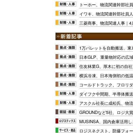
トーホー、物流関連幹部社員
イワキ、物流関連幹部社員人
三菱商事、物流関連人事｜4
1万パレットを自動搬送、東
日本GLP、重量物対応の広
住友林業G、厚木に初の自社
横浜冷凍、日本海側初の低
コールドトラック、フロリ
ダイフク中間期、半導体搬
アスクル社長に成松氏、物
GROUNDなど5社、ロジ大
MUSINSA、国内倉庫活用
ロジスネクスト、防爆フォ