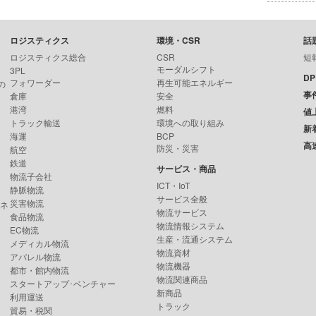
ロジスティクス
環境・CSR
話
ロジスティクス総合
CSR
短
モーダルシフト
3PL
D
フォワーダー
再生可能エネルギー
の
事
倉庫
安全
港湾
燃料
値
トラック輸送
環境への取り組み
新
海運
BCP
高
防災・災害
航空
鉄道
サービス・商品
物流子会社
ICT・IoT
静脈物流
サービス全般
災害物流
ンネ
物流サービス
食品物流
物流情報システム
EC物流
生産・流通システム
メディカル物流
物流資材
アパレル物流
物流機器
都市・館内物流
物流関連商品
スタートアップ･ベンチャー
新商品
利用運送
トラック
貿易・税関