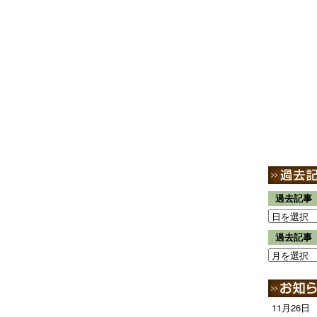
過去記事
過去記事
11月26日