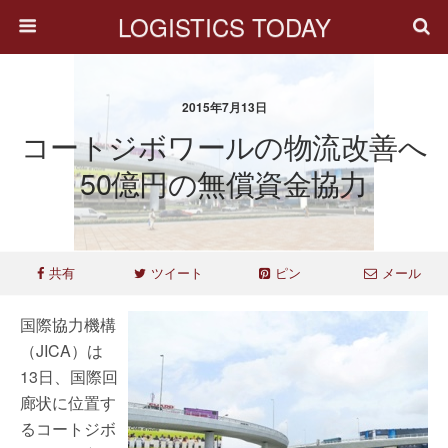
LOGISTICS TODAY
2015年7月13日
コートジボワールの物流改善へ
50億円の無償資金協力
共有
ツイート
ピン
メール
国際協力機構
（JICA）は
13日、国際回
廊状に位置す
るコートジボ