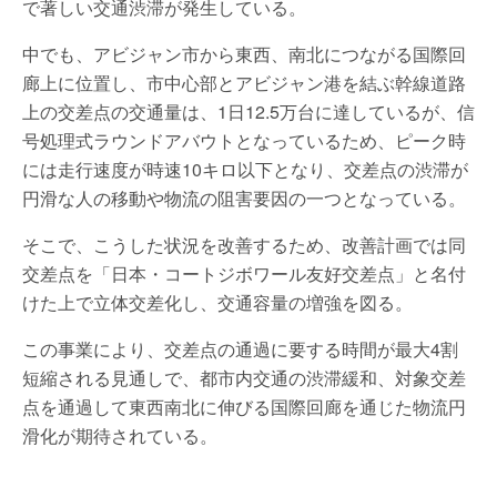
で著しい交通渋滞が発生している。
中でも、アビジャン市から東西、南北につながる国際回
廊上に位置し、市中心部とアビジャン港を結ぶ幹線道路
上の交差点の交通量は、1日12.5万台に達しているが、信
号処理式ラウンドアバウトとなっているため、ピーク時
には走行速度が時速10キロ以下となり、交差点の渋滞が
円滑な人の移動や物流の阻害要因の一つとなっている。
そこで、こうした状況を改善するため、改善計画では同
交差点を「日本・コートジボワール友好交差点」と名付
けた上で立体交差化し、交通容量の増強を図る。
この事業により、交差点の通過に要する時間が最大4割
短縮される見通しで、都市内交通の渋滞緩和、対象交差
点を通過して東西南北に伸びる国際回廊を通じた物流円
滑化が期待されている。