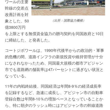
ワールの主要
幹線の交差点
改善計画を対
象とした、50
（出所：国際協力機構）
億3800万円
を上限とする無償資金協力の贈与契約を同国政府と10日
に締結した、と発表した。
コートジボワールは、1990年代後半からの政治的・軍事
的危機の間、道路インフラの新規投資や維持管理が十分
になされなかったため、同国最大規模の都市アビジャン
市でも道路網の舗装率は47パーセントに過ぎない状況と
なっている。
11年の内戦終結後、同国経済は年間8-9％の経済成長率
を記録するなど、急速に成長し、アビジャン市の自動車
登録台数は年間8-10％の増加ペースとなっていることか
ら、特に朝夕のラッシュ時にはアビジャン市の幹線道路