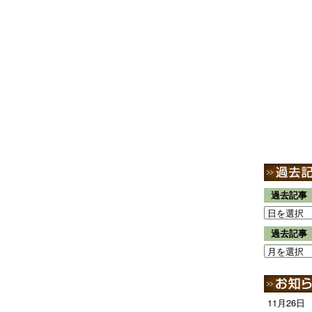
過去記事
過去記事
11月26日