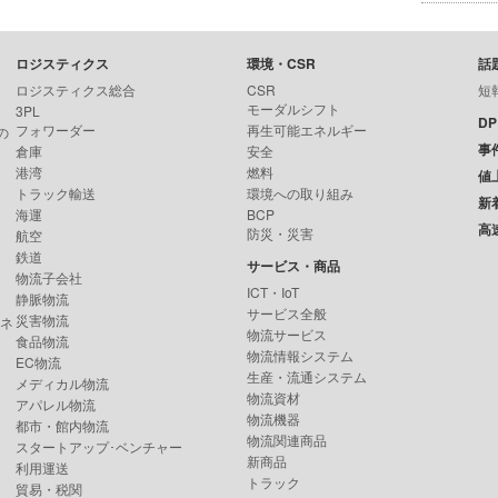
ロジスティクス
環境・CSR
話
ロジスティクス総合
CSR
短
モーダルシフト
3PL
D
フォワーダー
再生可能エネルギー
の
事
倉庫
安全
港湾
燃料
値
トラック輸送
環境への取り組み
新
海運
BCP
高
防災・災害
航空
鉄道
サービス・商品
物流子会社
ICT・IoT
静脈物流
サービス全般
災害物流
ンネ
物流サービス
食品物流
物流情報システム
EC物流
生産・流通システム
メディカル物流
物流資材
アパレル物流
物流機器
都市・館内物流
物流関連商品
スタートアップ･ベンチャー
新商品
利用運送
トラック
貿易・税関