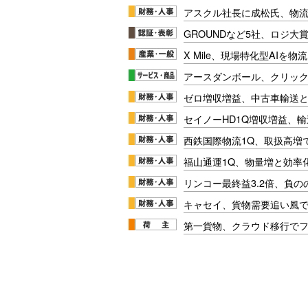
アスクル社長に成松氏、物
GROUNDなど5社、ロジ大
X Mile、現場特化型AIを
アースダンボール、クリッ
ゼロ増収増益、中古車輸送
セイノーHD1Q増収増益、輸
西鉄国際物流1Q、取扱高増
福山通運1Q、物量増と効率化
リンコー最終益3.2倍、負
キャセイ、貨物需要追い風
第一貨物、クラウド移行で