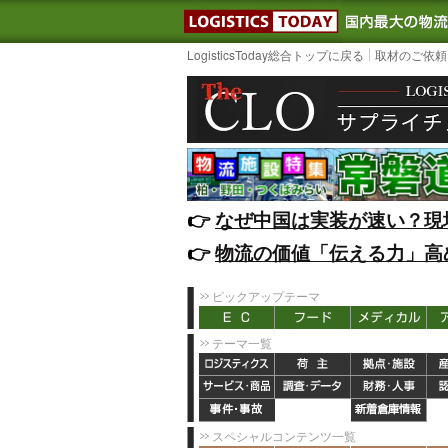
LOGISTIC
LogisticsToday総合トップに戻る
取材のご依頼
👉️
なぜ中国は実装が速い？現
👉️
物流の価値「伝える力」高
ピックアップテーマ
テーマ一覧
スペシャルコンテンツ一覧