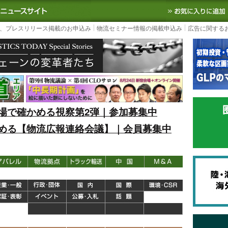
S TODAY｜国内最大の物流ニュースサイト
3PL, SCMなど国内外の最新の物流
、プレスリリース掲載のお申込み
物流セミナー情報の掲載申込み
広告に関する
場で確かめる視察第2弾｜参加募集中
める【物流広報連絡会議】｜会員募集中