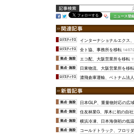
ニュース登
インターナショナルエクス
全ト協、事務所を移転
14/07/
エコ配、大阪営業所を移転
1
日東物流、大阪営業所を移
濃飛倉庫運輸、ベトナム法
日本GLP、重量物対応の広
住友林業G、厚木に初の自社
横浜冷凍、日本海側初の低
コールドトラック、フロリ