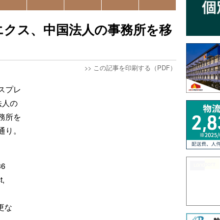
エクス、中国法人の事務所を移
>>
この記事を印刷する（PDF）
スプレ
法人の
務所を
通り。
36
t,
変更な