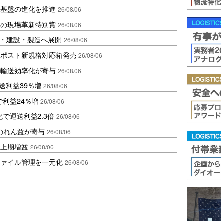
流基盤の進化を推進
26/08/06
賞の現場革新特別賞
26/08/06
物流・建設・製造へ展開
26/08/06
クポスト新規格対応箱発売
26/08/06
と輸送効率化が寄与
26/08/06
送利益39％増
26/08/06
で利益24％増
26/08/06
で運送利益2.3倍
26/08/06
ののれん益が寄与
26/08/06
で上期増益
26/08/06
ファイル管理を一元化
26/08/06