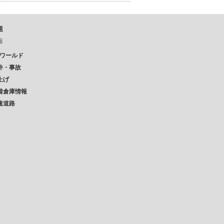
題
報
Pワールド
件・事故
上げ
着倉庫情報
速道路