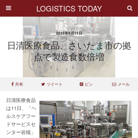
LOGISTICS TODAY
2015年9月11日
日清医療食品、さいたま市の拠
点で製造食数倍増
共有
ツイート
ピン
メール
日清医療食品
は11日、「ヘ
ルスケアフー
ドサービスセ
ンター岩槻」