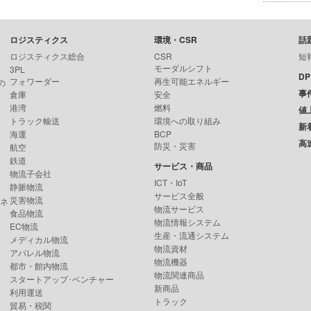
ロジスティクス
環境・CSR
話
ロジスティクス総合
CSR
短
モーダルシフト
3PL
D
フォワーダー
再生可能エネルギー
の
事
倉庫
安全
港湾
燃料
値
トラック輸送
環境への取り組み
新
海運
BCP
高
防災・災害
航空
鉄道
サービス・商品
物流子会社
ICT・IoT
静脈物流
サービス全般
災害物流
ンネ
物流サービス
食品物流
物流情報システム
EC物流
生産・流通システム
メディカル物流
物流資材
アパレル物流
物流機器
都市・館内物流
物流関連商品
スタートアップ･ベンチャー
新商品
利用運送
トラック
貿易・税関