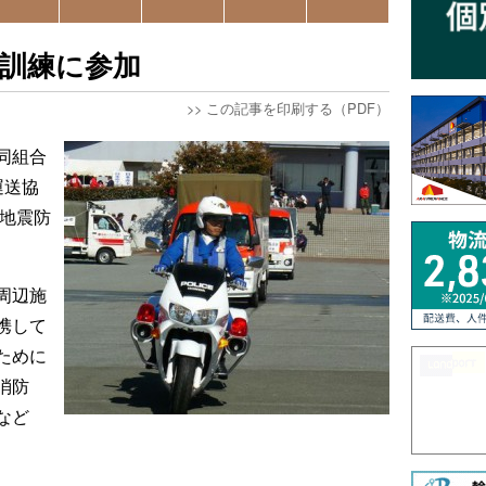
訓練に参加
>>
この記事を印刷する（PDF）
同組合
運送協
県地震防
周辺施
携して
ために
消防
など