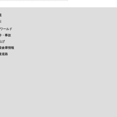
題
報
Pワールド
件・事故
上げ
着倉庫情報
速道路