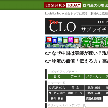
LOGISTIC
LogisticsToday総合トップに戻る
取材のご依頼
👉️
なぜ中国は実装が速い？現
👉️
物流の価値「伝える力」高
ピックアップテーマ
テーマ一覧
スペシャルコンテンツ一覧