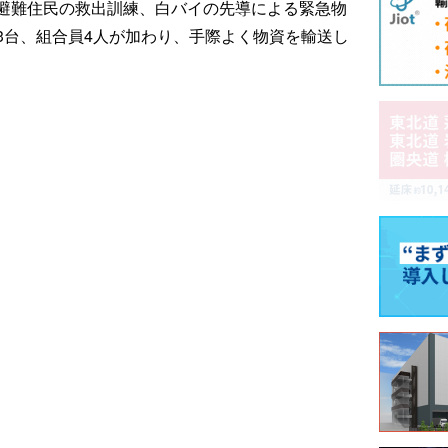
避難住民の救出訓練、白バイの先導による緊急物
3台、組合員4人が加わり、手際よく物資を輸送し