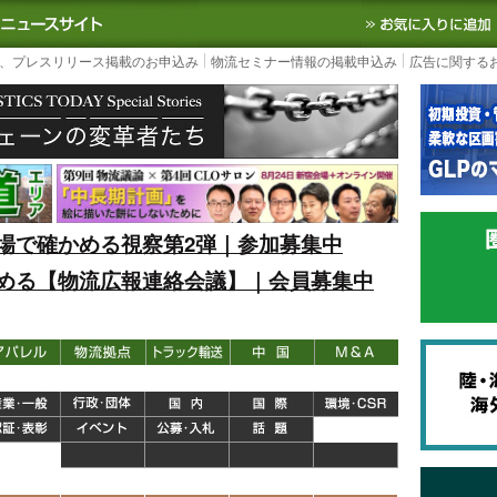
S TODAY｜国内最大の物流ニュースサイト
3PL, SCMなど国内外の最新の物流
、プレスリリース掲載のお申込み
物流セミナー情報の掲載申込み
広告に関する
場で確かめる視察第2弾｜参加募集中
める【物流広報連絡会議】｜会員募集中