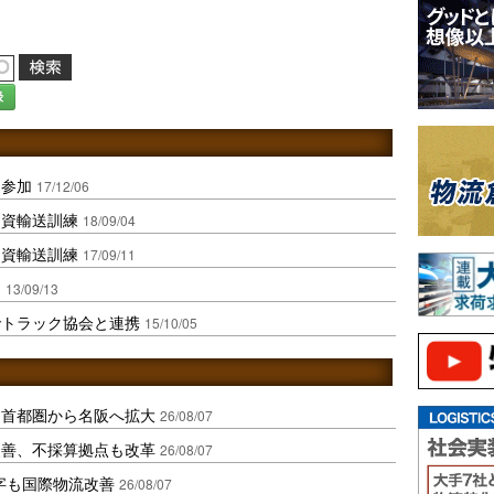
録
に参加
17/12/06
物資輸送訓練
18/09/04
物資輸送訓練
17/09/11
加
13/09/13
でトラック協会と連携
15/10/05
、首都圏から名阪へ拡大
26/08/07
に改善、不採算拠点も改革
26/08/07
字も国際物流改善
26/08/07