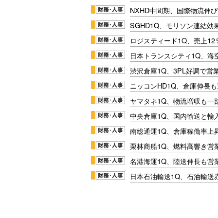
NXHD中間期、国際物流伸び
SGHD1Q、モリソン連結効
ロジスティード1Q、売上1
日本トランスシティ1Q、海
渋沢倉庫1Q、3PL好調で営
ニッコンHD1Q、倉庫伸長
ヤマタネ1Q、物流増収も一
中央倉庫1Q、国内輸送と輸
南総通運1Q、倉庫稼働率上
栗林商船1Q、燃料高響き営
名港海運1Q、陸送伸長も営業
日本石油輸送1Q、石油輸送