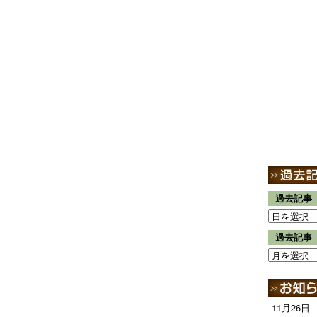
過去記事
過去記事
11月26日