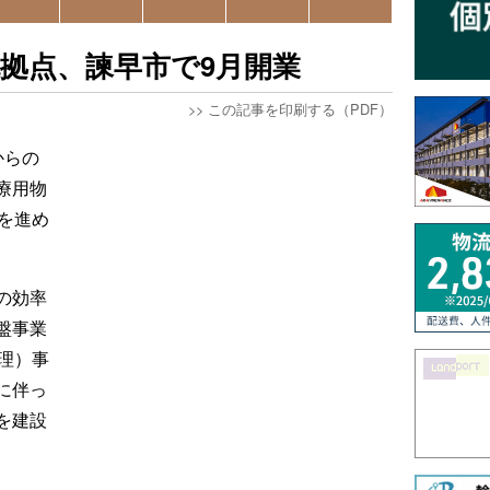
拠点、諫早市で9月開業
>>
この記事を印刷する（PDF）
からの
療用物
を進め
の効率
盤事業
管理）事
に伴っ
を建設