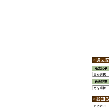
過去記事
過去記事
11月26日