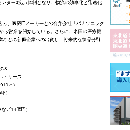
センター3拠点体制となり、物流の効率化と迅速化
。
込み、医療ITメーカーとの合弁会社「パナソニック
月から営業を開始している。さらに、米国の医療機
業などの新興企業への出資し、将来的な製品分野
の8
ル・リース
910坪）
8坪）
物など14億円）