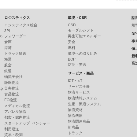
ロジスティクス
環境・CSR
話
ロジスティクス総合
CSR
短
モーダルシフト
3PL
D
フォワーダー
再生可能エネルギー
の
事
倉庫
安全
港湾
燃料
値
トラック輸送
環境への取り組み
新
海運
BCP
高
防災・災害
航空
鉄道
サービス・商品
物流子会社
ICT・IoT
静脈物流
サービス全般
災害物流
ンネ
物流サービス
食品物流
物流情報システム
EC物流
生産・流通システム
メディカル物流
物流資材
アパレル物流
物流機器
都市・館内物流
物流関連商品
スタートアップ･ベンチャー
新商品
利用運送
トラック
貿易・税関