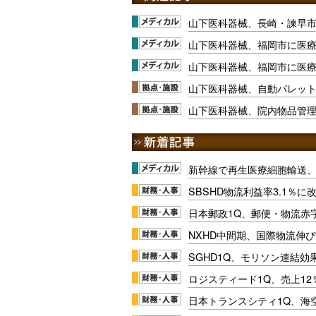
山下医科器械、長崎・諫早
山下医科器械、福岡市に医
山下医科器械、福岡市に医
山下医科器械、自動パレッ
山下医科器械、院内物品管
新幹線で再生医療細胞輸送
SBSHD物流利益率3.1％
日本郵政1Q、郵便・物流赤
NXHD中間期、国際物流伸び
SGHD1Q、モリソン連結効
ロジスティード1Q、売上1
日本トランスシティ1Q、海