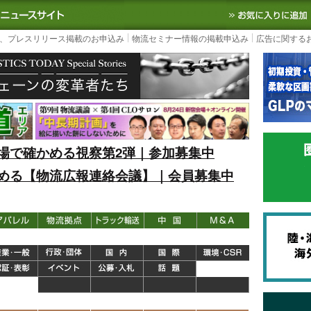
S TODAY｜国内最大の物流ニュースサイト
3PL, SCMなど国内外の最新の物流
、プレスリリース掲載のお申込み
物流セミナー情報の掲載申込み
広告に関する
場で確かめる視察第2弾｜参加募集中
める【物流広報連絡会議】｜会員募集中