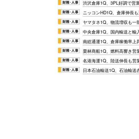
渋沢倉庫1Q、3PL好調で営
ニッコンHD1Q、倉庫伸長
ヤマタネ1Q、物流増収も一
中央倉庫1Q、国内輸送と輸
南総通運1Q、倉庫稼働率上
栗林商船1Q、燃料高響き営
名港海運1Q、陸送伸長も営業
日本石油輸送1Q、石油輸送