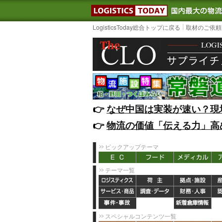
LOGISTIC
LogisticsToday総合トップに戻る
取材のご依頼
👉️
なぜ中国は実装が速い？現
👉️
物流の価値「伝える力」高
ピックアップテーマ
テーマ一覧
スペシャルコンテンツ一覧