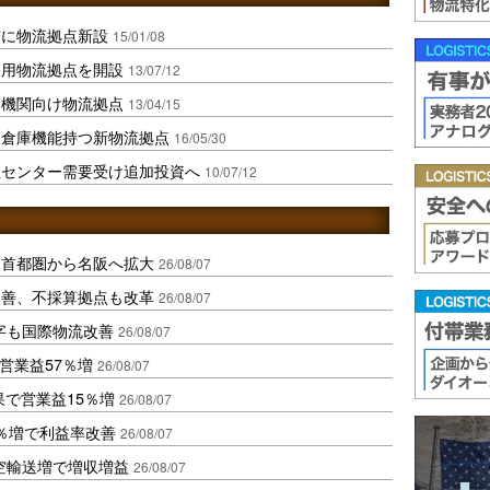
市に物流拠点新設
15/01/08
療用物流拠点を開設
13/07/12
療機関向け物流拠点
13/04/15
ト倉庫機能持つ新物流拠点
16/05/30
理センター需要受け追加投資へ
10/07/12
、首都圏から名阪へ拡大
26/08/07
に改善、不採算拠点も改革
26/08/07
字も国際物流改善
26/08/07
営業益57％増
26/08/07
果で営業益15％増
26/08/07
2％増で利益率改善
26/08/07
空輸送増で増収増益
26/08/07