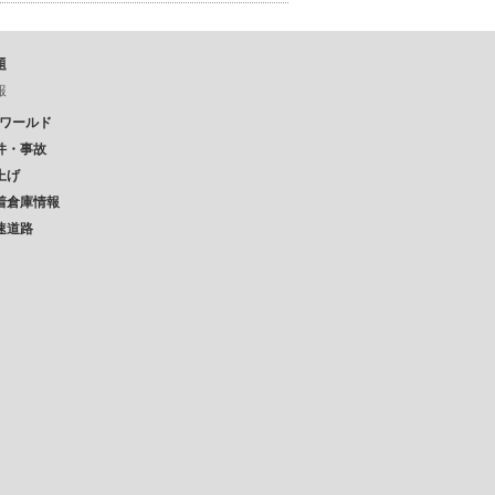
題
報
Pワールド
件・事故
上げ
着倉庫情報
速道路