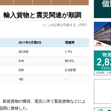
ン、輸入貨物と震災関連が順調
>>
この記事を印刷する（PDF）
2011年3月期2Q
増減率
20,008
1.7%
416
65.5%
225
2.2倍増
-92
-
、新規貨物の獲得、震災に伴う緊急貨物などによ
順調に推移した。