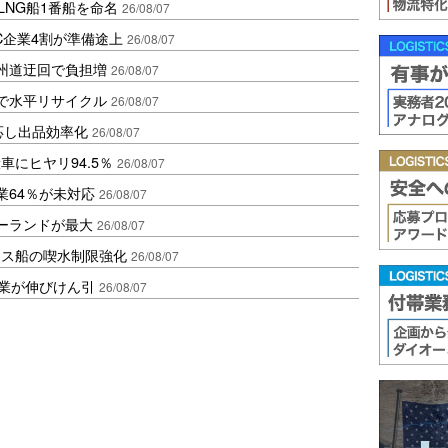
LNG船1番船を命名
26/08/07
C企業4割が準備途上
26/08/07
州道迂回で負担増
26/08/07
で水平リサイクル
26/08/07
対応し出品効率化
26/08/07
にヒヤリ94.5％
26/08/07
業64％が未対応
26/08/07
ポーランドが最大
26/08/07
クス船の喫水制限強化
26/08/07
造業が伸びけん引
26/08/07