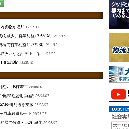
録
国内貨物が増加
12/05/17
貨物減少、営業利益13.6％減
12/08/16
費増で営業利益11.7％減
12/11/12
入取扱いなど計画上回る
11/08/29
.6％増収
13/05/10
を拡張、B棟着工
26/08/07
に低温物流拠点新設
26/08/07
Xの欧州配送を支援
26/08/07
に完成車鉄道ルート
26/08/07
容器で保管・EC効率化
26/08/07