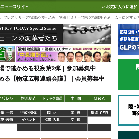
S TODAY｜国内最大の物流ニュースサイト
3PL, SCMなど国内外の最新の物流
、プレスリリース掲載のお申込み
物流セミナー情報の掲載申込み
広告に関する
場で確かめる視察第2弾｜参加募集中
める【物流広報連絡会議】｜会員募集中