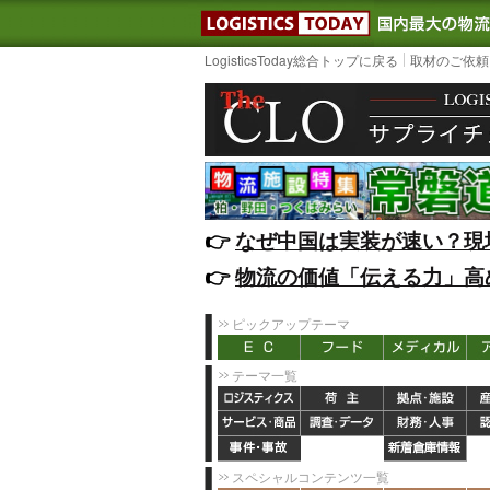
LOGISTIC
LogisticsToday総合トップに戻る
取材のご依頼
👉️
なぜ中国は実装が速い？現
👉️
物流の価値「伝える力」高
ピックアップテーマ
テーマ一覧
スペシャルコンテンツ一覧