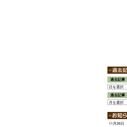
過去記事
過去記事
11月26日