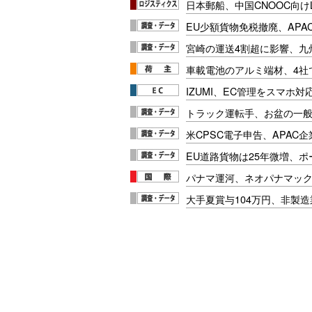
日本郵船、中国CNOOC向け
EU少額貨物免税撤廃、APA
宮崎の運送4割超に影響、九
車載電池のアルミ端材、4社
IZUMI、EC管理をスマホ
トラック運転手、お盆の一般車
米CPSC電子申告、APAC企
EU道路貨物は25年微増、
パナマ運河、ネオパナマッ
大手夏賞与104万円、非製