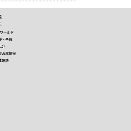
題
報
Pワールド
件・事故
上げ
着倉庫情報
速道路