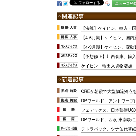
ニュース登
【決算】ケイヒン、輸入・
【4-6月期】ケイヒン、国内
【4-9月期】ケイヒン、変動
【予想修正】川西倉庫、輸
ケイヒン、輸出入貨物増加、1
CREが朝霞で大型物流拠点
DPワールド、アントワープ
フェデックス、日本郵便UG
DPワールド、西欧-東南欧
テトラパック、ツナ缶代替紙