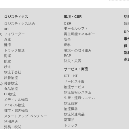
ロジスティクス
環境・CSR
話
ロジスティクス総合
CSR
短
モーダルシフト
3PL
D
フォワーダー
再生可能エネルギー
の
事
倉庫
安全
港湾
燃料
値
トラック輸送
環境への取り組み
新
海運
BCP
高
防災・災害
航空
鉄道
サービス・商品
物流子会社
ICT・IoT
静脈物流
サービス全般
災害物流
ンネ
物流サービス
食品物流
物流情報システム
EC物流
生産・流通システム
メディカル物流
物流資材
アパレル物流
物流機器
都市・館内物流
物流関連商品
スタートアップ･ベンチャー
新商品
利用運送
トラック
貿易・税関