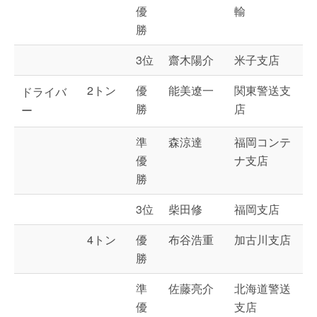
優
輸
勝
3位
齋木陽介
米子支店
2トン
優
能美遼一
関東警送支
ドライバ
勝
店
ー
準
森涼達
福岡コンテ
優
ナ支店
勝
3位
柴田修
福岡支店
4トン
優
布谷浩重
加古川支店
勝
準
佐藤亮介
北海道警送
優
支店