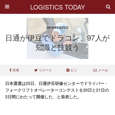
LOGISTICS TODAY
2016年5月25日
日通が伊豆でドラコン、97人が
知識と技競う
共有
ツイート
ピン
メール
日本通運は25日、日通伊豆研修センターでドライバー・
フォークリフトオペレーターコンテストを20日と21日の
2日間にわたって開催した、と発表した。