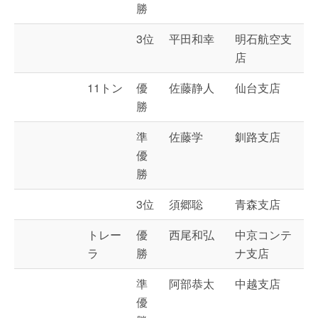
勝
3位
平田和幸
明石航空支
店
11トン
優
佐藤静人
仙台支店
勝
準
佐藤学
釧路支店
優
勝
3位
須郷聡
青森支店
トレー
優
西尾和弘
中京コンテ
ラ
勝
ナ支店
準
阿部恭太
中越支店
優