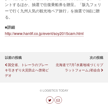
ントするほか、抽選で往復乗船券を贈呈。「阪九フェリ
ーで行く九州人気の観光地ペア旅行」を抽選で3組に贈
る。
■詳細
http://www.han9f.co.jp/event/soy2015cam.html
以前の投稿
次の投稿
国交省、トレーラのブレー
北海道で7月｢水素地域づくりプ
キ引きずり火災防止へ啓発ビ
ラットフォーム｣初会合
デオ
© LOGISTICS TODAY