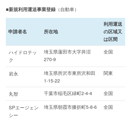
■新規利用運送事業登録
（自動車）
利用運送
申請者名
所在地
の区域又
は区間
埼玉県蓮田市大字井沼
全国
ハイドロテッ
270-9
ク
埼玉県所沢市東所沢和田
関東
岩永
1-15-22
千葉市稲毛区緑町2-4-4
全国
丸智
埼玉県朝霞市膝折町5-8-6
全国
SPエージェン
シー