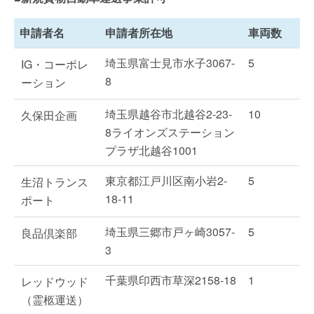
申請者名
申請者所在地
車両数
埼玉県富士見市水子3067-
5
IG・コーポレ
8
ーション
埼玉県越谷市北越谷2-23-
10
久保田企画
8ライオンズステーション
プラザ北越谷1001
東京都江戸川区南小岩2-
5
生沼トランス
18-11
ポート
埼玉県三郷市戸ヶ崎3057-
5
良品倶楽部
3
千葉県印西市草深2158-18
1
レッドウッド
（霊柩運送）