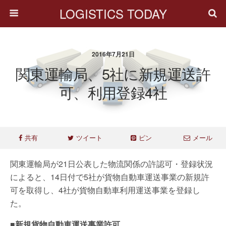
LOGISTICS TODAY
2016年7月21日
関東運輸局、5社に新規運送許
可、利用登録4社
共有
ツイート
ピン
メール
関東運輸局が21日公表した物流関係の許認可・登録状況
によると、14日付で5社が貨物自動車運送事業の新規許
可を取得し、4社が貨物自動車利用運送事業を登録し
た。
■新規貨物自動車運送事業許可