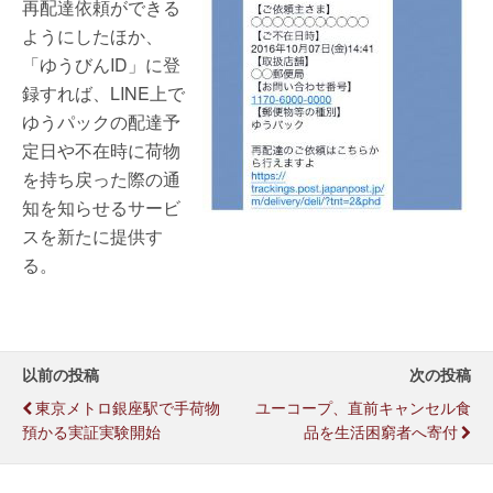
再配達依頼ができる
ようにしたほか、
「ゆうびんID」に登
録すれば、LINE上で
ゆうパックの配達予
定日や不在時に荷物
を持ち戻った際の通
知を知らせるサービ
スを新たに提供す
る。
以前の投稿
次の投稿
東京メトロ銀座駅で手荷物
ユーコープ、直前キャンセル食
預かる実証実験開始
品を生活困窮者へ寄付