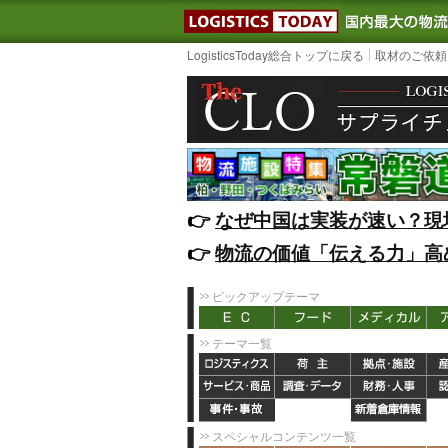
LOGISTIC
LogisticsToday総合トップに戻る
取材のご依頼
👉️
なぜ中国は実装が速い？現
👉️
物流の価値「伝える力」高
ピックアップテーマ
テーマ一覧
スペシャルコンテンツ一覧