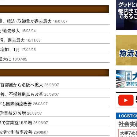
扱量、積込･取卸量が過去最大
16/07/07
が過去最大
16/08/04
割増、過去最大
16/11/08
％増加、1月
17/02/06
最大に
18/07/05
、首都圏から名阪へ拡大
26/08/07
に改善、不採算拠点も改革
26/08/07
字も国際物流改善
26/08/07
営業益57％増
26/08/07
果で営業益15％増
26/08/07
2％増で利益率改善
26/08/07