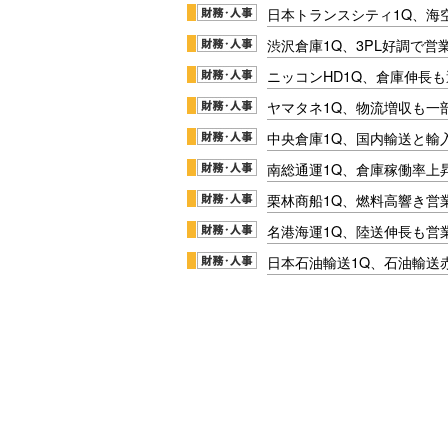
日本トランスシティ1Q、海
渋沢倉庫1Q、3PL好調で営
ニッコンHD1Q、倉庫伸長
ヤマタネ1Q、物流増収も一
中央倉庫1Q、国内輸送と輸
南総通運1Q、倉庫稼働率上
栗林商船1Q、燃料高響き営
名港海運1Q、陸送伸長も営業
日本石油輸送1Q、石油輸送