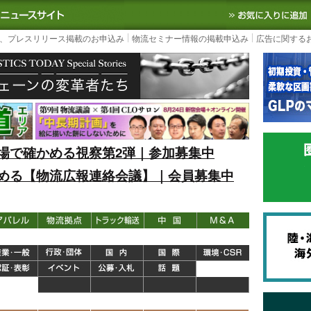
S TODAY｜国内最大の物流ニュースサイト
3PL, SCMなど国内外の最新の物流
、プレスリリース掲載のお申込み
物流セミナー情報の掲載申込み
広告に関する
場で確かめる視察第2弾｜参加募集中
める【物流広報連絡会議】｜会員募集中