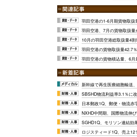
羽田空港の1-6月期貨物取
羽田空港、7月の貨物取扱量
10月の羽田空港総取扱量4
羽田空港の貨物取扱量42.7
羽田空港の貨物積込量、6月
新幹線で再生医療細胞輸送
SBSHD物流利益率3.1％
日本郵政1Q、郵便・物流赤
NXHD中間期、国際物流伸び
SGHD1Q、モリソン連結効
ロジスティード1Q、売上1