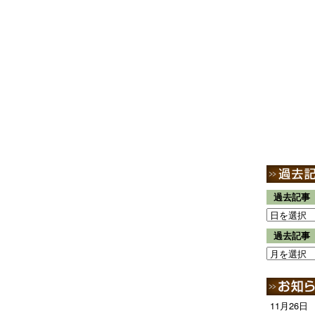
過去記事
過去記事
11月26日