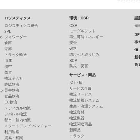
ロジスティクス
環境・CSR
話
ロジスティクス総合
CSR
短
モーダルシフト
3PL
D
フォワーダー
再生可能エネルギー
の
事
倉庫
安全
港湾
燃料
値
トラック輸送
環境への取り組み
新
海運
BCP
高
防災・災害
航空
鉄道
サービス・商品
物流子会社
ICT・IoT
静脈物流
サービス全般
災害物流
ンネ
物流サービス
食品物流
物流情報システム
EC物流
生産・流通システム
メディカル物流
物流資材
アパレル物流
物流機器
都市・館内物流
物流関連商品
スタートアップ･ベンチャー
新商品
利用運送
トラック
貿易・税関