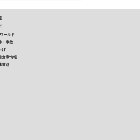
題
報
Pワールド
件・事故
上げ
着倉庫情報
速道路