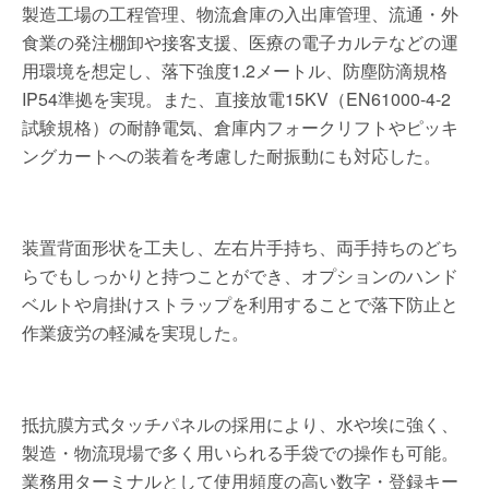
製造工場の工程管理、物流倉庫の入出庫管理、流通・外
食業の発注棚卸や接客支援、医療の電子カルテなどの運
用環境を想定し、落下強度1.2メートル、防塵防滴規格
IP54準拠を実現。また、直接放電15KV（EN61000-4-2
試験規格）の耐静電気、倉庫内フォークリフトやピッキ
ングカートへの装着を考慮した耐振動にも対応した。
装置背面形状を工夫し、左右片手持ち、両手持ちのどち
らでもしっかりと持つことができ、オプションのハンド
ベルトや肩掛けストラップを利用することで落下防止と
作業疲労の軽減を実現した。
抵抗膜方式タッチパネルの採用により、水や埃に強く、
製造・物流現場で多く用いられる手袋での操作も可能。
業務用ターミナルとして使用頻度の高い数字・登録キー