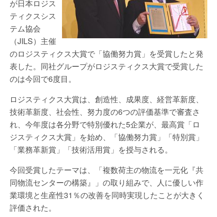
が日本ロジス
ティクスシス
テム協会
（JILS）主催
のロジスティクス大賞で「協働努力賞」を受賞したと発
表した。同社グループがロジスティクス大賞で受賞した
のは今回で6度目。
ロジスティクス大賞は、創造性、成果度、経営革新度、
技術革新度、社会性、努力度の6つの評価基準で審査さ
れ、今年度は各分野で特別優れた5企業が、最高賞「ロ
ジスティクス大賞」を始め、「協働努力賞」「特別賞」
「業務革新賞」「技術活用賞」を授与される。
今回受賞したテーマは、「複数荷主の物流を一元化『共
同物流センターの構築』」の取り組みで、人に優しい作
業環境と生産性31％の改善を同時実現したことが大きく
評価された。