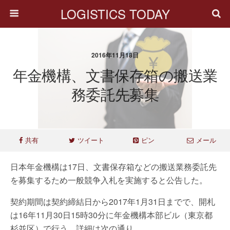
LOGISTICS TODAY
2016年11月18日
年金機構、文書保存箱の搬送業
務委託先募集
共有
ツイート
ピン
メール
日本年金機構は17日、文書保存箱などの搬送業務委託先
を募集するため一般競争入札を実施すると公告した。
契約期間は契約締結日から2017年1月31日までで、開札
は16年11月30日15時30分に年金機構本部ビル（東京都
杉並区）で行う。詳細は次の通り。