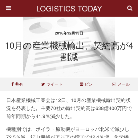
LOGISTICS TODAY
2016年12月13日
10月の産業機械輸出、契約高が4
割減
共有
ツイート
ピン
メール
日本産業機械工業会は12日、10月の産業機械輸出契約状
況を発表した。主要70社の輸出契約高は638億400万円で
前年同期から41.9％減少した。
機種別では、ボイラ・原動機がヨーロッパ北米で減少し
72.5％減、鉱山機械がアジアの増加で42.4％増、化学機