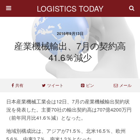
LOGISTICS TODAY
2016年9月13日
産業機械輸出、7月の契約高
41.6％減少
共有
ツイート
ピン
メール
日本産業機械工業会は12日、7月の産業機械輸出契約状
況を発表した。主要70社の輸出契約高は707億4200万円
（前年同月比41.6％減）となった。
地域別構成比は、アジアが71.5％、北米16.5％、欧州
5.6％、中東3.7％、南米1.3％となった。