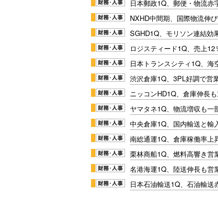
日本郵政1Q、郵便・物流赤
NXHD中間期、国際物流伸び
SGHD1Q、モリソン連結効
ロジスティード1Q、売上1
日本トランスシティ1Q、海
渋沢倉庫1Q、3PL好調で営
ニッコンHD1Q、倉庫伸長
ヤマタネ1Q、物流増収も一
中央倉庫1Q、国内輸送と輸
南総通運1Q、倉庫稼働率上
栗林商船1Q、燃料高響き営
名港海運1Q、陸送伸長も営業
日本石油輸送1Q、石油輸送