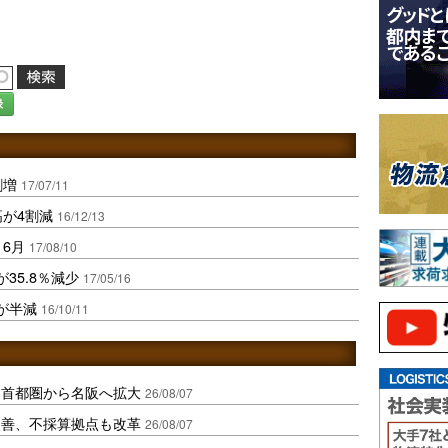
録
割増
17/07/11
高が4割減
16/12/13
6月
17/08/10
35.8％減少
17/05/16
が半減
16/10/11
、首都圏から名阪へ拡大
26/08/07
に改善、不採算拠点も改革
26/08/07