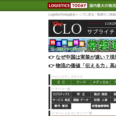
LOGISTIC
LogisticsToday総合トップに戻る
取材のご依頼
👉️
なぜ中国は実装が速い？現
👉️
物流の価値「伝える力」高
ピックアップテーマ
テーマ一覧
スペシャルコンテンツ一覧