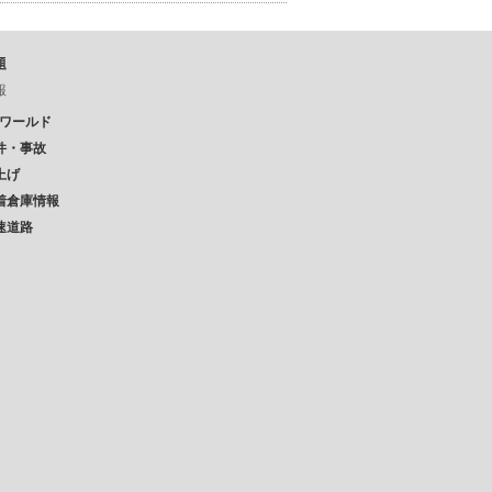
題
報
Pワールド
件・事故
上げ
着倉庫情報
速道路