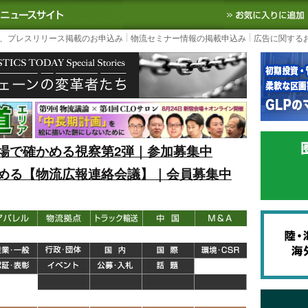
S TODAY｜国内最大の物流ニュースサイト
3PL, SCMなど国内外の最新の物流
、プレスリリース掲載のお申込み
物流セミナー情報の掲載申込み
広告に関する
場で確かめる視察第2弾｜参加募集中
める【物流広報連絡会議】｜会員募集中