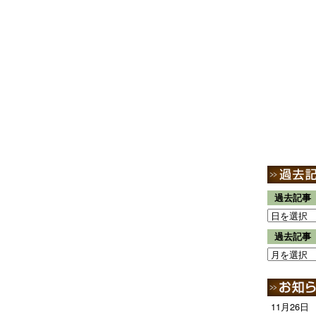
過去記事
過去記事
11月26日