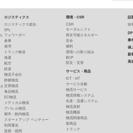
ロジスティクス
環境・CSR
話
ロジスティクス総合
CSR
短
モーダルシフト
3PL
D
フォワーダー
再生可能エネルギー
の
事
倉庫
安全
港湾
燃料
値
トラック輸送
環境への取り組み
新
海運
BCP
高
防災・災害
航空
鉄道
サービス・商品
物流子会社
ICT・IoT
静脈物流
サービス全般
災害物流
ンネ
物流サービス
食品物流
物流情報システム
EC物流
生産・流通システム
メディカル物流
物流資材
アパレル物流
物流機器
都市・館内物流
物流関連商品
スタートアップ･ベンチャー
新商品
利用運送
トラック
貿易・税関