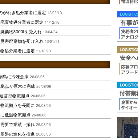
のがれき処分業者に選定
12/03/13
害廃棄物処分業者に選定
11/12/16
棄物3000tを受入れ
13/04/24
の災害廃棄物を受け入れ
13/01/11
棄物処分業者に選定
11/10/20
扇島に冷凍倉庫
26/08/06
域拠点が厚木に完成
26/08/06
運営型物流拠点
26/08/06
温物流拠点を長岡に
26/08/06
ダに低温物流拠点
26/08/06
送需要で業績上振れ
26/08/06
流基盤の進化を推進
26/08/06