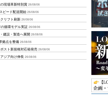
賞の現場革新特別賞
26/08/06
しスピード配送開始
26/08/06
ークリフト刷新
26/08/06
材の循環モデル実証
26/08/06
物流・建設・製造へ展開
26/08/06
帯拠点を整備
26/08/06
クポスト新規格対応箱発売
26/08/06
・アジア向け伸長
26/08/06