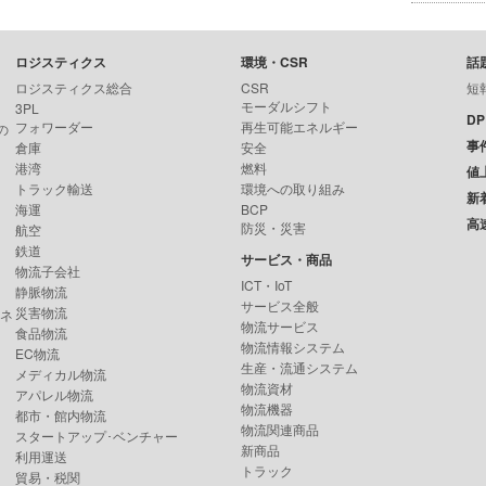
ロジスティクス
環境・CSR
話
ロジスティクス総合
CSR
短
モーダルシフト
3PL
D
フォワーダー
再生可能エネルギー
の
事
倉庫
安全
港湾
燃料
値
トラック輸送
環境への取り組み
新
海運
BCP
高
防災・災害
航空
鉄道
サービス・商品
物流子会社
ICT・IoT
静脈物流
サービス全般
災害物流
ンネ
物流サービス
食品物流
物流情報システム
EC物流
生産・流通システム
メディカル物流
物流資材
アパレル物流
物流機器
都市・館内物流
物流関連商品
スタートアップ･ベンチャー
新商品
利用運送
トラック
貿易・税関