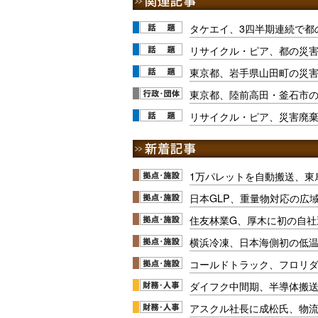
タケエイ、3四半期連続で都
リサイクル・ピア、都の災
東京都、岩手県山田町の災害廃
東京都、陸前高田・釜石市
リサイクル・ピア、災害廃
1万パレットを自動搬送、東
日本GLP、重量物対応の広
住友林業G、厚木に初の自社
横浜冷凍、日本海側初の低
コールドトラック、フロリ
ダイフク中間期、半導体搬
アスクル社長に成松氏、物