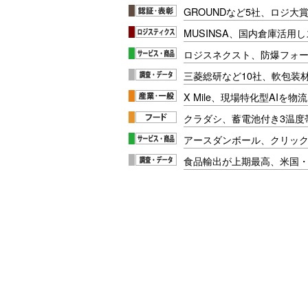
GROUNDなど5社、ロジ大
MUSINSA、国内倉庫活用
ロジスネクスト、防爆フォ
三菱総研など10社、軟包装
X Mile、現場特化型AIを
クラダシ、蓄電池付き3温度
アースダンボール、クリッ
食品輸出が上期最高、米国