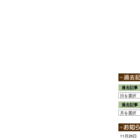
過去記事
過去記事
11月26日