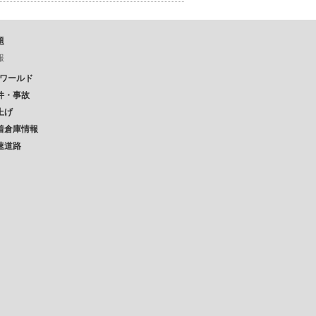
題
報
Pワールド
件・事故
上げ
着倉庫情報
速道路