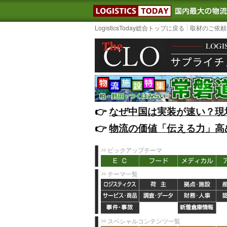
LOGISTIC
LogisticsToday総合トップに戻る
取材のご依頼
👉️
なぜ中国は実装が速い？現
👉️
物流の価値「伝える力」高
ピックアップテーマ
テーマ一覧
スペシャルコンテンツ一覧