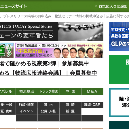
S TODAY｜国内最大の物流ニュースサイト
3PL, SCMなど国内外の最新の物流
、プレスリリース掲載のお申込み
物流セミナー情報の掲載申込み
広告に関する
場で確かめる視察第2弾｜参加募集中
める【物流広報連絡会議】｜会員募集中