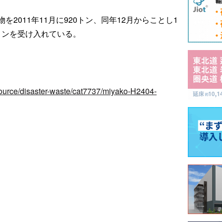
2011年11月に920トン、同年12月からことし1
5トンを受け入れている。
source/disaster-waste/cat7737/miyako-H2404-