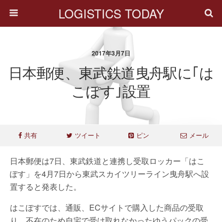
LOGISTICS TODAY
2017年3月7日
日本郵便、東武鉄道曳舟駅に｢は
こぽす｣設置
共有
ツイート
ピン
メール
日本郵便は7日、東武鉄道と連携し受取ロッカー「はこ
ぽす」を4月7日から東武スカイツリーライン曳舟駅へ設
置すると発表した。
はこぽすでは、通販、ECサイトで購入した商品の受取
り、不在のため自宅で受け取れなかったゆうパックの受