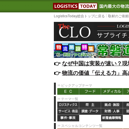
LOGISTIC
LogisticsToday総合トップに戻る
取材のご依頼
👉️
なぜ中国は実装が速い？現
👉️
物流の価値「伝える力」高
ピックアップテーマ
テーマ一覧
スペシャルコンテンツ一覧