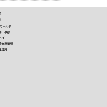
題
報
Pワールド
件・事故
上げ
着倉庫情報
速道路