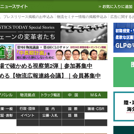
S TODAY｜国内最大の物流ニュースサイト
3PL, SCMなど国内外の最新の物流
、プレスリリース掲載のお申込み
物流セミナー情報の掲載申込み
広告に関する
場で確かめる視察第2弾｜参加募集中
める【物流広報連絡会議】｜会員募集中