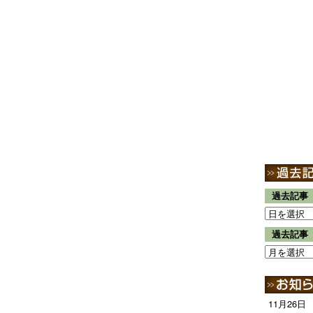
過去記事
過去記事
11月26日