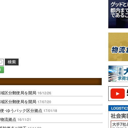
録
地域区分郵便局を開局
16/12/26
地域区分郵便局を開局
17/07/20
便･ゆうパック区分拠点
17/01/18
新物流拠点
16/11/21
基幹拠点が竣工