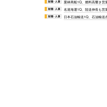
栗林商船1Q、燃料高響き営
名港海運1Q、陸送伸長も営業
日本石油輸送1Q、石油輸送