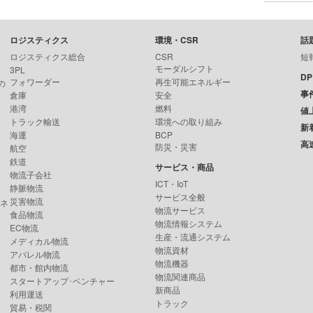
ロジスティクス
環境・CSR
話
ロジスティクス総合
CSR
短
モーダルシフト
3PL
D
フォワーダー
再生可能エネルギー
の
事
倉庫
安全
港湾
燃料
値
トラック輸送
環境への取り組み
新
海運
BCP
高
防災・災害
航空
鉄道
サービス・商品
物流子会社
ICT・IoT
静脈物流
サービス全般
災害物流
ンネ
物流サービス
食品物流
物流情報システム
EC物流
生産・流通システム
メディカル物流
物流資材
アパレル物流
物流機器
都市・館内物流
物流関連商品
スタートアップ･ベンチャー
新商品
利用運送
トラック
貿易・税関