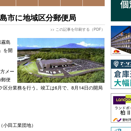
島市に地域区分郵便局
>>
この記事を印刷する（PDF）
県霧島
」を開
平方メー
の郵便
区分業務を行う。竣工は6月で、8月14日の開局
（小田工業団地）