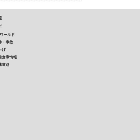
題
報
Pワールド
件・事故
上げ
着倉庫情報
速道路