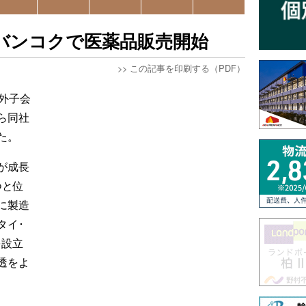
バンコクで医薬品販売開始
>>
この記事を印刷する（PDF）
外子会
ら同社
た。
が成長
つと位
に製造
タイ･
を設立
透をよ