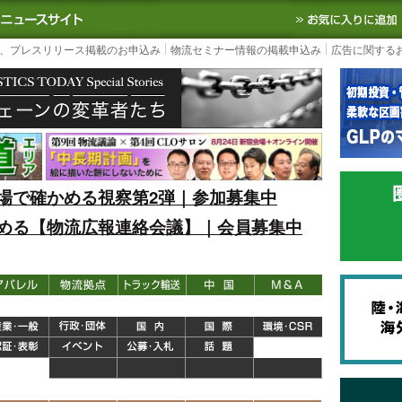
S TODAY｜国内最大の物流ニュースサイト
3PL, SCMなど国内外の最新の物流
、プレスリリース掲載のお申込み
物流セミナー情報の掲載申込み
広告に関する
場で確かめる視察第2弾｜参加募集中
める【物流広報連絡会議】｜会員募集中