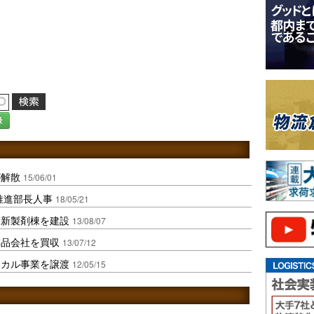
録
が解散
15/06/01
M推進部長人事
18/05/21
に新製剤棟を建設
13/08/07
薬品会社を買収
13/07/12
ミカル事業を譲渡
12/05/15