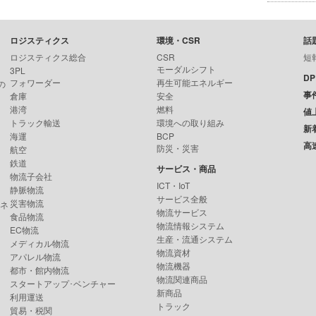
ロジスティクス
環境・CSR
話
ロジスティクス総合
CSR
短
モーダルシフト
3PL
D
フォワーダー
再生可能エネルギー
の
事
倉庫
安全
港湾
燃料
値
トラック輸送
環境への取り組み
新
海運
BCP
高
防災・災害
航空
鉄道
サービス・商品
物流子会社
ICT・IoT
静脈物流
サービス全般
災害物流
ンネ
物流サービス
食品物流
物流情報システム
EC物流
生産・流通システム
メディカル物流
物流資材
アパレル物流
物流機器
都市・館内物流
物流関連商品
スタートアップ･ベンチャー
新商品
利用運送
トラック
貿易・税関