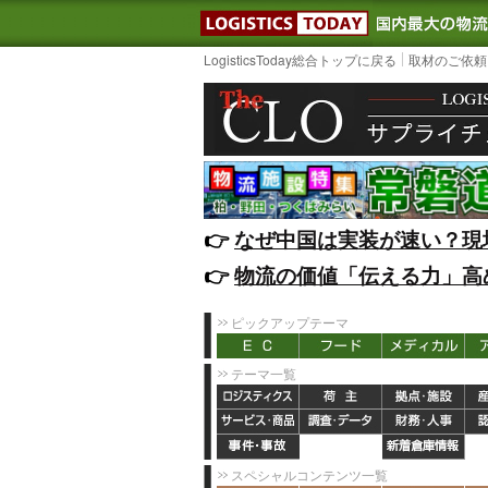
LOGISTIC
LogisticsToday総合トップに戻る
取材のご依頼
👉️
なぜ中国は実装が速い？現
👉️
物流の価値「伝える力」高
ピックアップテーマ
テーマ一覧
スペシャルコンテンツ一覧