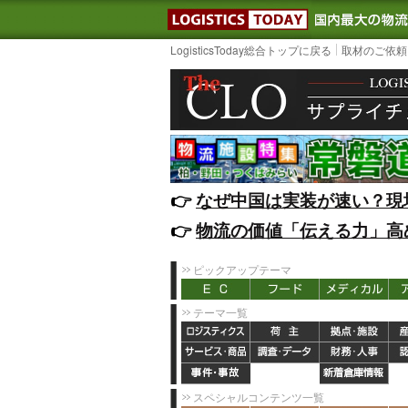
LOGISTIC
LogisticsToday総合トップに戻る
取材のご依頼
👉️
なぜ中国は実装が速い？現
👉️
物流の価値「伝える力」高
ピックアップテーマ
テーマ一覧
スペシャルコンテンツ一覧