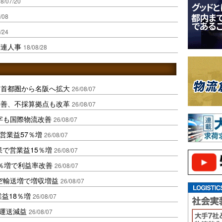
8/07/20
/08
/24
関連人事
18/08/28
、首都圏から名阪へ拡大
26/08/07
に改善、不採算拠点も改革
26/08/07
字も国際物流改善
26/08/07
営業益57％増
26/08/07
果で営業益15％増
26/08/07
2％増で利益率改善
26/08/07
空輸送増で増収増益
26/08/07
業益18％増
26/08/07
も運送減益
26/08/07