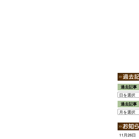
過去記事
過去記事
11月26日