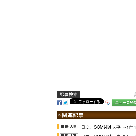
ニュース登
日立、SCM関連人事･4/1付
1