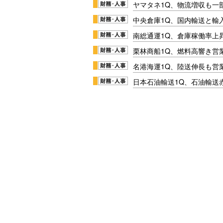
ヤマタネ1Q、物流増収も一
中央倉庫1Q、国内輸送と輸
南総通運1Q、倉庫稼働率上
栗林商船1Q、燃料高響き営
名港海運1Q、陸送伸長も営業
日本石油輸送1Q、石油輸送