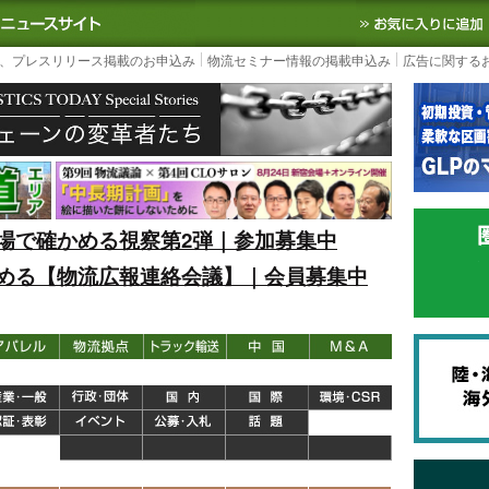
S TODAY｜国内最大の物流ニュースサイト
3PL, SCMなど国内外の最新の物流
、プレスリリース掲載のお申込み
物流セミナー情報の掲載申込み
広告に関する
場で確かめる視察第2弾｜参加募集中
める【物流広報連絡会議】｜会員募集中