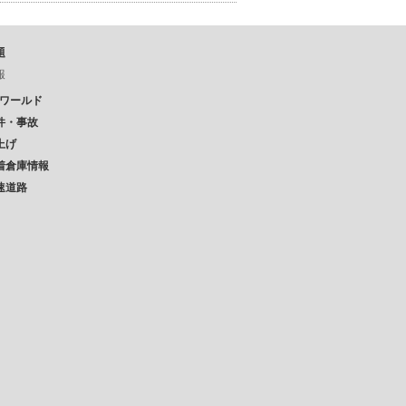
題
報
Pワールド
件・事故
上げ
着倉庫情報
速道路