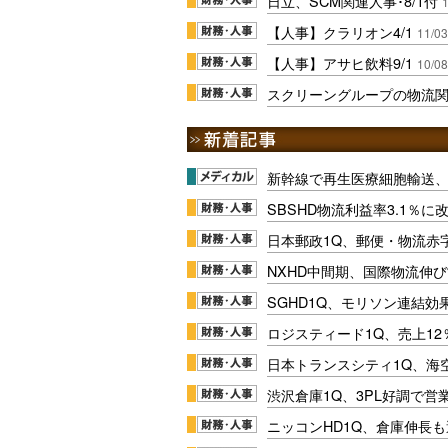
日立、SCM関連人事･8/1付
1
【人事】クラリオン4/1
11/03
【人事】アサヒ飲料9/1
10/08
スクリーングループの物流
新幹線で再生医療細胞輸送
SBSHD物流利益率3.1％
日本郵政1Q、郵便・物流赤
NXHD中間期、国際物流伸び
SGHD1Q、モリソン連結効
ロジスティード1Q、売上1
日本トランスシティ1Q、海
渋沢倉庫1Q、3PL好調で営
ニッコンHD1Q、倉庫伸長