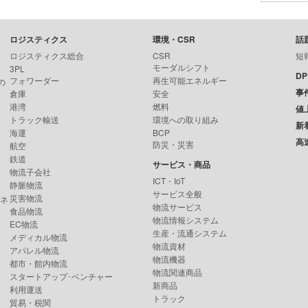
ロジスティクス
環境・CSR
話
ロジスティクス総合
CSR
短
モーダルシフト
3PL
D
フォワーダー
再生可能エネルギー
の
事
倉庫
安全
港湾
燃料
値
トラック輸送
環境への取り組み
新
海運
BCP
高
防災・災害
航空
鉄道
サービス・商品
物流子会社
ICT・IoT
静脈物流
サービス全般
災害物流
ンネ
物流サービス
食品物流
物流情報システム
EC物流
生産・流通システム
メディカル物流
物流資材
アパレル物流
物流機器
都市・館内物流
物流関連商品
スタートアップ･ベンチャー
新商品
利用運送
トラック
貿易・税関