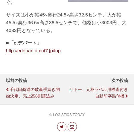
ぐ。
サイズは小が幅45×奥行24.5×高さ32.5センチ、大が幅
45.5×奥行36.5×高さ38.5センチで、価格は小3003円、大
4083円となっている。
■「e.デパート」
http://edepart.omni7.jp/top
以前の投稿
次の投稿
千代田商運の破産手続き開
サトー、元梱ラベル用検査付き
始決定、売上高6割落込み
自動印字貼付機
© LOGISTICS TODAY