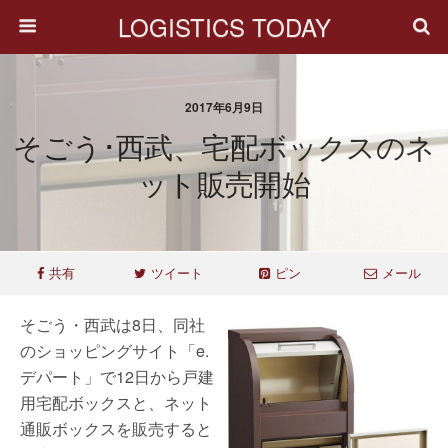
LOGISTICS TODAY
2017年6月9日
そごう･西武、宅配ボックスのネ
ット販売開始
共有
ツイート
ピン
メール
そごう・西武は8日、同社
のショッピングサイト「e.
デパート」で12日から戸建
用宅配ボックスと、ネット
通販ボックスを販売すると