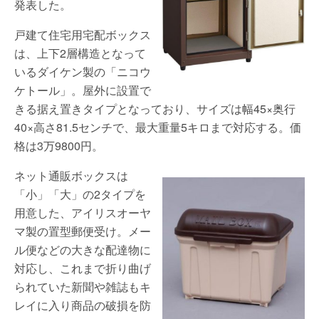
発表した。
戸建て住宅用宅配ボックス
は、上下2層構造となって
いるダイケン製の「ニコウ
ケトール」。屋外に設置で
きる据え置きタイプとなっており、サイズは幅45×奥行
40×高さ81.5センチで、最大重量5キロまで対応する。価
格は3万9800円。
ネット通販ボックスは
「小」「大」の2タイプを
用意した、アイリスオーヤ
マ製の置型郵便受け。メー
ル便などの大きな配達物に
対応し、これまで折り曲げ
られていた新聞や雑誌もキ
レイに入り商品の破損を防