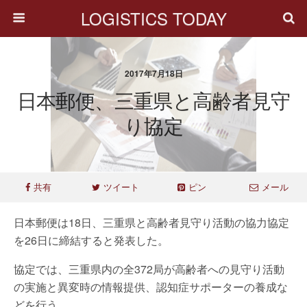
LOGISTICS TODAY
2017年7月18日
日本郵便、三重県と高齢者見守
り協定
共有
ツイート
ピン
メール
日本郵便は18日、三重県と高齢者見守り活動の協力協定
を26日に締結すると発表した。
協定では、三重県内の全372局が高齢者への見守り活動
の実施と異変時の情報提供、認知症サポーターの養成な
どを行う。