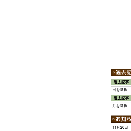
過去記事
過去記事
11月26日