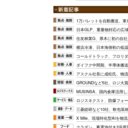
1万パレットを自動搬送、東
日本GLP、重量物対応の広
住友林業G、厚木に初の自社
横浜冷凍、日本海側初の低
コールドトラック、フロリ
ダイフク中間期、半導体搬
アスクル社長に成松氏、物
GROUNDなど5社、ロジ大
MUSINSA、国内倉庫活用
ロジスネクスト、防爆フォ
三菱総研など10社、軟包装
X Mile、現場特化型AIを
クラダシ、蓄電池付き3温度