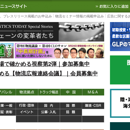
S TODAY｜国内最大の物流ニュースサイト
3PL, SCMなど国内外の最新の物流
、プレスリリース掲載のお申込み
物流セミナー情報の掲載申込み
広告に関する
場で確かめる視察第2弾｜参加募集中
める【物流広報連絡会議】｜会員募集中