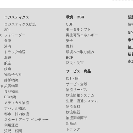
ロジスティクス
環境・CSR
話
ロジスティクス総合
CSR
短
モーダルシフト
3PL
D
フォワーダー
再生可能エネルギー
の
事
倉庫
安全
港湾
燃料
値
トラック輸送
環境への取り組み
新
海運
BCP
高
防災・災害
航空
鉄道
サービス・商品
物流子会社
ICT・IoT
静脈物流
サービス全般
災害物流
ンネ
物流サービス
食品物流
物流情報システム
EC物流
生産・流通システム
メディカル物流
物流資材
アパレル物流
物流機器
都市・館内物流
物流関連商品
スタートアップ･ベンチャー
新商品
利用運送
トラック
貿易・税関