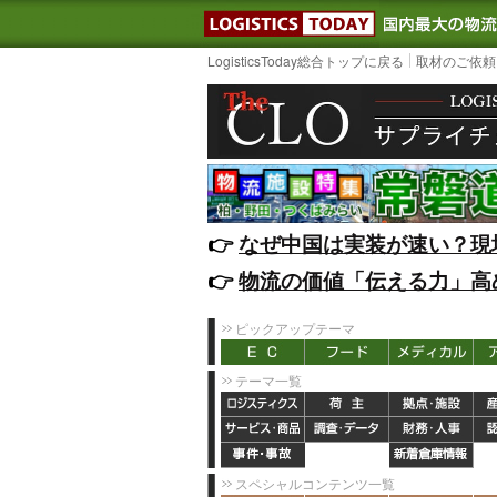
LOGISTIC
LogisticsToday総合トップに戻る
取材のご依頼
👉️
なぜ中国は実装が速い？現
👉️
物流の価値「伝える力」高
ピックアップテーマ
テーマ一覧
スペシャルコンテンツ一覧