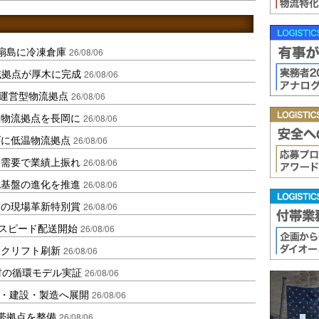
扇島に冷凍倉庫
26/08/06
域拠点が厚木に完成
26/08/06
運営型物流拠点
26/08/06
温物流拠点を長岡に
26/08/06
ダに低温物流拠点
26/08/06
送需要で業績上振れ
26/08/06
流基盤の進化を推進
26/08/06
賞の現場革新特別賞
26/08/06
しスピード配送開始
26/08/06
ークリフト刷新
26/08/06
材の循環モデル実証
26/08/06
物流・建設・製造へ展開
26/08/06
帯拠点を整備
26/08/06