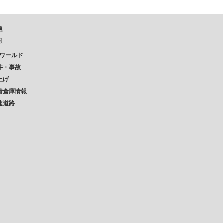
題
報
Pワールド
件・事故
上げ
着倉庫情報
速道路