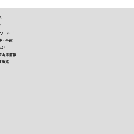
題
報
Pワールド
件・事故
上げ
着倉庫情報
速道路