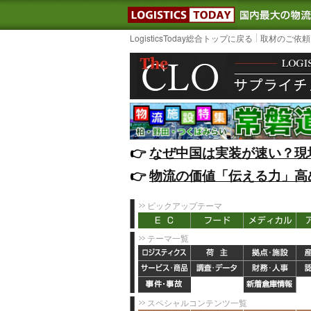
LOGISTIC
LogisticsToday総合トップに戻る
取材のご依頼
👉️
なぜ中国は実装が速い？現
👉️
物流の価値「伝える力」高
ピックアップテーマ
テーマ一覧
スペシャルコンテンツ一覧