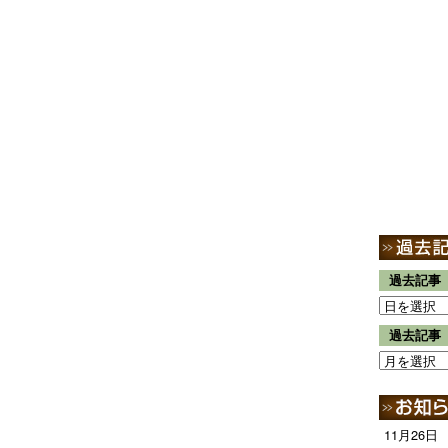
過去記事
過去記事
11月26日