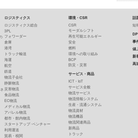
ロジスティクス
環境・CSR
話
ロジスティクス総合
CSR
短
モーダルシフト
3PL
D
フォワーダー
再生可能エネルギー
の
事
倉庫
安全
港湾
燃料
値
トラック輸送
環境への取り組み
新
海運
BCP
高
防災・災害
航空
鉄道
サービス・商品
物流子会社
ICT・IoT
静脈物流
サービス全般
災害物流
ンネ
物流サービス
食品物流
物流情報システム
EC物流
生産・流通システム
メディカル物流
物流資材
アパレル物流
物流機器
都市・館内物流
物流関連商品
スタートアップ･ベンチャー
新商品
利用運送
トラック
貿易・税関