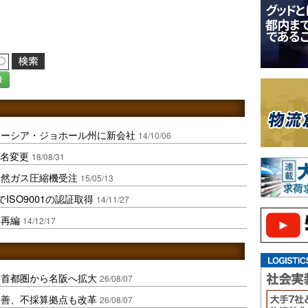
録
レーシア・ジョホール州に新会社
14/10/06
社名変更
18/08/31
天然ガス圧縮機受注
15/05/13
ISO9001の認証取得
14/11/27
を再編
14/12/17
、首都圏から名阪へ拡大
26/08/07
に改善、不採算拠点も改革
26/08/07