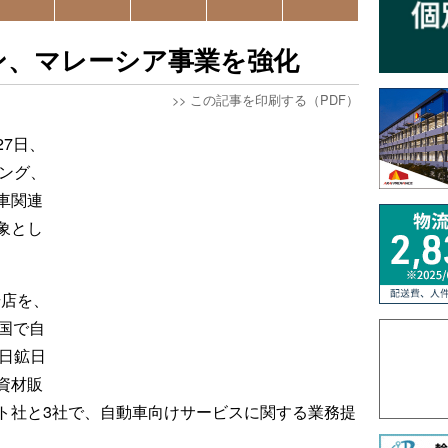
ン、マレーシア事業を強化
>>
この記事を印刷する（PDF）
7日、
ング、
車関連
象とし
号店を、
国で自
日鉱日
資材販
ト社と3社で、自動車向けサービスに関する業務提