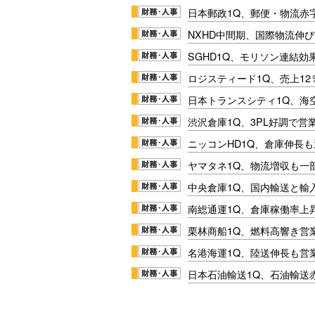
日本郵政1Q、郵便・物流赤
NXHD中間期、国際物流伸び
SGHD1Q、モリソン連結効
ロジスティード1Q、売上1
日本トランスシティ1Q、海
渋沢倉庫1Q、3PL好調で営
ニッコンHD1Q、倉庫伸長
ヤマタネ1Q、物流増収も一
中央倉庫1Q、国内輸送と輸
南総通運1Q、倉庫稼働率上
栗林商船1Q、燃料高響き営
名港海運1Q、陸送伸長も営業
日本石油輸送1Q、石油輸送