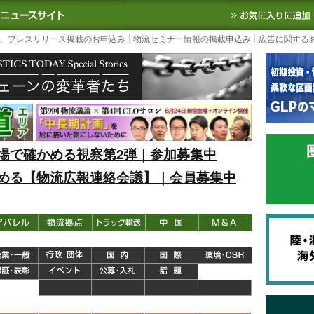
S TODAY｜国内最大の物流ニュースサイト
3PL, SCMなど国内外の最新の物流
、プレスリリース掲載のお申込み
物流セミナー情報の掲載申込み
広告に関する
場で確かめる視察第2弾｜参加募集中
める【物流広報連絡会議】｜会員募集中