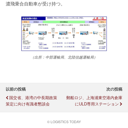
濃飛乗合自動車が受け持つ。
（出所：中部運輸局、北陸信越運輸局）
以前の投稿
次の投稿
国交省、港湾の中長期政策
郵船ロジ、上海浦東空港内倉庫
策定に向け有識者懇談会
にULD専用ステーション
© LOGISTICS TODAY