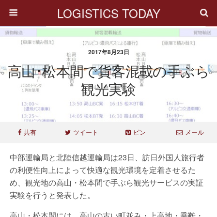
LOGISTICS TODAY
2017年8月23日
高山･松本間で貨客混載の手ぶら
観光実験
共有
ツイート
ピン
メール
中部運輸局と北陸信越運輸局は23日、訪日外国人旅行者
の利便性向上によって快適な観光環境を定着させるた
め、観光地の高山・松本間で手ぶら観光サービスの実証
実験を行うと発表した。
高山・松本間には、高山の古い町並み・上高地・乗鞍・