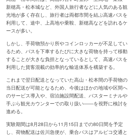
新穂高・松本城など、外国人旅行者などに人気のある観
光地が多く存在し、旅行者は両都市間を結ぶ高速バスを
利用して、途中、上高地や乗鞍、新穂高などを訪れるケ
ースが多い。
しかし、手荷物預かり所やコインロッカーが不足してい
るため、バスを下車するたびに大きな荷物を持って移動
することが大きな負担となっているとして、高速バスを
利用した貨客混載の効率的な輸送体系を構築する。
これまで翌日配送となっていた高山・松本間の手荷物の
当日配送が可能となるため、今後はほかの地域や区間へ
のサービス導入や、宿泊施設間配送、バスターミナルや
手ぶら観光カウンターでの取り扱い――を視野に検討を
進める。
実験期間は8月28日から11月15日までの80日間を予定
し、荷物配送は佐川急便が、乗合バスはアルピコ交通と