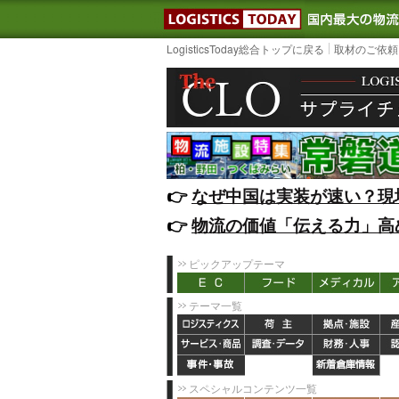
LOGISTIC
LogisticsToday総合トップに戻る
取材のご依頼
👉️
なぜ中国は実装が速い？現
👉️
物流の価値「伝える力」高
ピックアップテーマ
テーマ一覧
スペシャルコンテンツ一覧