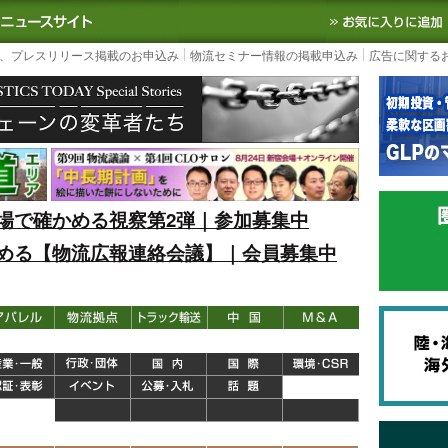
S TODAY｜国内最大の物流ニュースサイト
3PL, SCMなど国内外の最新の物流
、プレスリリース掲載のお申込み
物流セミナー情報の掲載申込み
広告に関する
場で確かめる視察第2弾｜参加募集中
める【物流広報連絡会議】｜会員募集中