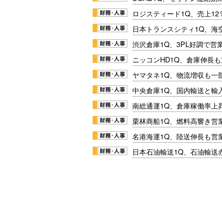
ロジスティード1Q、売上1
日本トランスシティ1Q、海
渋沢倉庫1Q、3PL好調で営
ニッコンHD1Q、倉庫伸長
ヤマタネ1Q、物流増収も一
中央倉庫1Q、国内輸送と輸
南総通運1Q、倉庫稼働率上
栗林商船1Q、燃料高響き営
名港海運1Q、陸送伸長も営業
日本石油輸送1Q、石油輸送