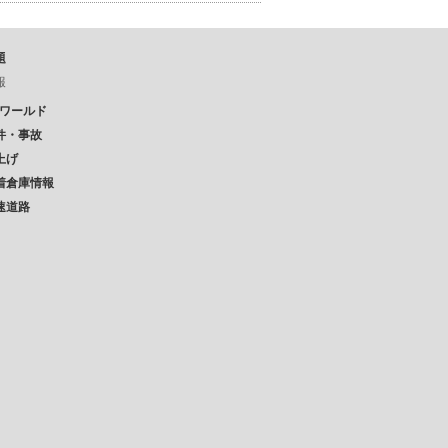
題
報
Pワールド
件・事故
上げ
着倉庫情報
速道路