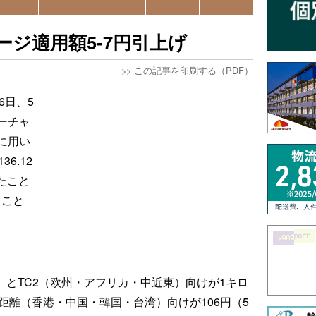
ージ適用額5-7円引上げ
>>
この記事を印刷する（PDF）
6日、5
ーチャ
に用い
6.12
たこと
ること
）とTC2（欧州・アフリカ・中近東）向けが1キロ
近距離（香港・中国・韓国・台湾）向けが106円（5