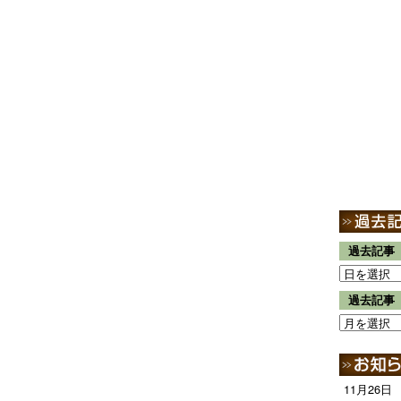
過去記事
過去記事
11月26日