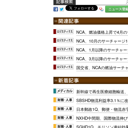
ニュース登
NCA、燃油価格上昇で4月の
NCA、10月のサーチャージ1
NCA、1月以降のサーチャー
NCA、3月以降のサーチャー
国交省、NCAの燃油サーチ
新幹線で再生医療細胞輸送
SBSHD物流利益率3.1％
日本郵政1Q、郵便・物流赤
NXHD中間期、国際物流伸び
SGHD1Q、モリソン連結効