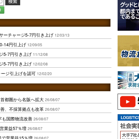
録
サーチャージ5-7円引き上げ
12/03/13
0-14円引上げ
12/09/05
ジ5-7円引き上げ
11/12/08
ジ5-7円引き上げ
12/02/08
ャージ引上げを認可
12/02/20
、首都圏から名阪へ拡大
26/08/07
に改善、不採算拠点も改革
26/08/07
字も国際物流改善
26/08/07
営業益57％増
26/08/07
果で営業益15％増
26/08/07