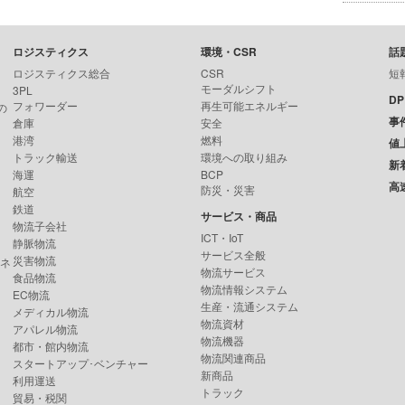
ロジスティクス
環境・CSR
話
ロジスティクス総合
CSR
短
モーダルシフト
3PL
D
フォワーダー
再生可能エネルギー
の
事
倉庫
安全
港湾
燃料
値
トラック輸送
環境への取り組み
新
海運
BCP
高
防災・災害
航空
鉄道
サービス・商品
物流子会社
ICT・IoT
静脈物流
サービス全般
災害物流
ンネ
物流サービス
食品物流
物流情報システム
EC物流
生産・流通システム
メディカル物流
物流資材
アパレル物流
物流機器
都市・館内物流
物流関連商品
スタートアップ･ベンチャー
新商品
利用運送
トラック
貿易・税関