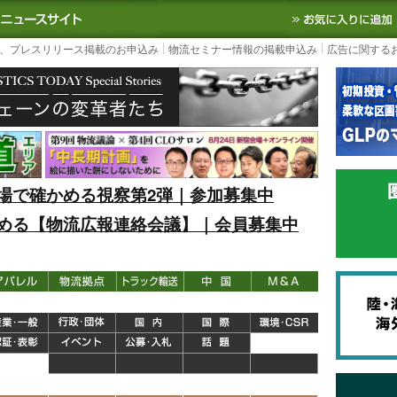
S TODAY｜国内最大の物流ニュースサイト
3PL, SCMなど国内外の最新の物流
、プレスリリース掲載のお申込み
物流セミナー情報の掲載申込み
広告に関する
場で確かめる視察第2弾｜参加募集中
める【物流広報連絡会議】｜会員募集中