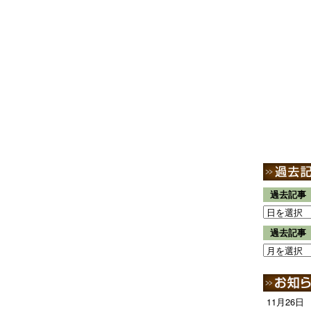
過去記事
過去記事
11月26日