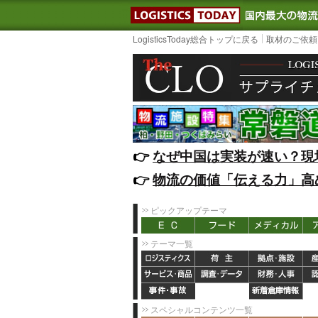
LOGISTIC
LogisticsToday総合トップに戻る
取材のご依頼
👉️
なぜ中国は実装が速い？現
👉️
物流の価値「伝える力」高
ピックアップテーマ
テーマ一覧
スペシャルコンテンツ一覧