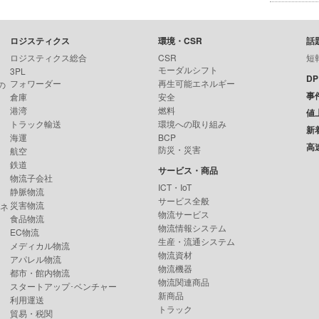
ロジスティクス
環境・CSR
話
ロジスティクス総合
CSR
短
モーダルシフト
3PL
D
フォワーダー
再生可能エネルギー
の
事
倉庫
安全
港湾
燃料
値
トラック輸送
環境への取り組み
新
海運
BCP
高
防災・災害
航空
鉄道
サービス・商品
物流子会社
ICT・IoT
静脈物流
サービス全般
災害物流
ンネ
物流サービス
食品物流
物流情報システム
EC物流
生産・流通システム
メディカル物流
物流資材
アパレル物流
物流機器
都市・館内物流
物流関連商品
スタートアップ･ベンチャー
新商品
利用運送
トラック
貿易・税関