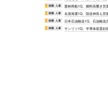
栗林商船1Q、燃料高響き営
名港海運1Q、陸送伸長も営業
日本石油輸送1Q、石油輸送
サンリツ1Q、半導体装置好調