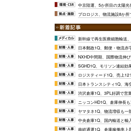
中京陸運、5か所目の太陽光
プロロジス、物流施設8か所
新幹線で再生医療細胞輸送
日本郵政1Q、郵便・物流赤
NXHD中間期、国際物流伸び
SGHD1Q、モリソン連結効
ロジスティード1Q、売上1
日本トランスシティ1Q、海
渋沢倉庫1Q、3PL好調で営
ニッコンHD1Q、倉庫伸長
ヤマタネ1Q、物流増収も一
中央倉庫1Q、国内輸送と輸
南総通運1Q、倉庫稼働率上