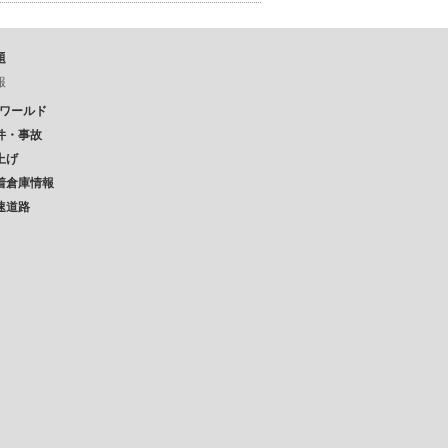
題
報
Pワールド
件・事故
上げ
着倉庫情報
速道路