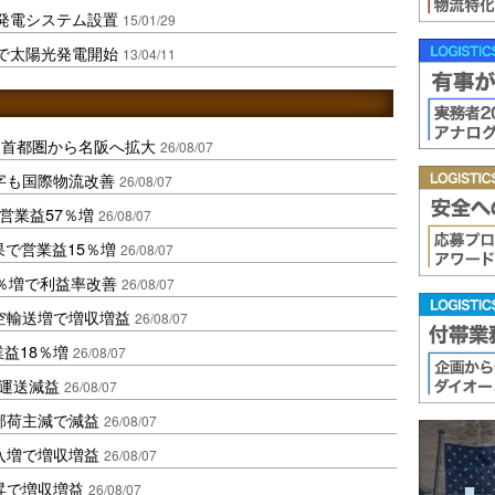
発電システム設置
15/01/29
で太陽光発電開始
13/04/11
、首都圏から名阪へ拡大
26/08/07
字も国際物流改善
26/08/07
営業益57％増
26/08/07
果で営業益15％増
26/08/07
2％増で利益率改善
26/08/07
空輸送増で増収増益
26/08/07
業益18％増
26/08/07
も運送減益
26/08/07
部荷主減で減益
26/08/07
入増で増収増益
26/08/07
昇で増収増益
26/08/07