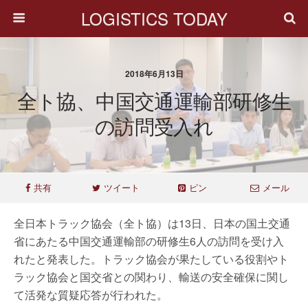
LOGISTICS TODAY
2018年6月13日
全ト協、中国交通運輸部研修生
の訪問受入れ
共有
ツイート
ピン
メール
全日本トラック協会（全ト協）は13日、日本の国土交通
省にあたる中国交通運輸部の研修生6人の訪問を受け入
れたと発表した。トラック協会が果たしている役割やト
ラック協会と国交省との関わり、輸送の安全確保に関し
て活発な質疑応答が行われた。