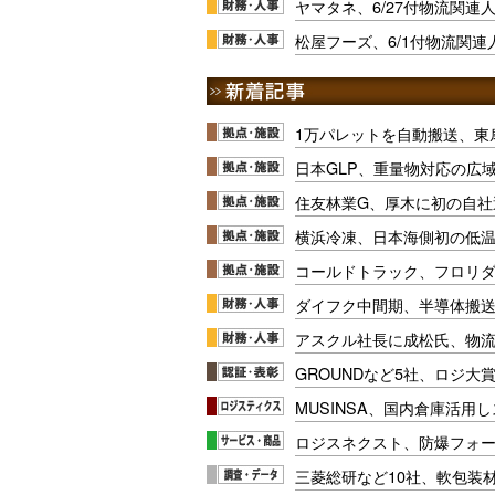
ヤマタネ、6/27付物流関連
松屋フーズ、6/1付物流関連
1万パレットを自動搬送、東
日本GLP、重量物対応の広
住友林業G、厚木に初の自社
横浜冷凍、日本海側初の低
コールドトラック、フロリ
ダイフク中間期、半導体搬
アスクル社長に成松氏、物
GROUNDなど5社、ロジ大
MUSINSA、国内倉庫活用
ロジスネクスト、防爆フォ
三菱総研など10社、軟包装