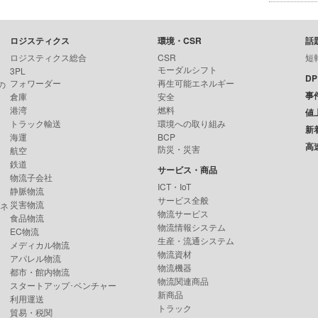
ロジスティクス
環境・CSR
話
ロジスティクス総合
CSR
短
モーダルシフト
3PL
D
フォワーダー
再生可能エネルギー
の
事
倉庫
安全
港湾
燃料
値
トラック輸送
環境への取り組み
新
海運
BCP
高
防災・災害
航空
鉄道
サービス・商品
物流子会社
ICT・IoT
静脈物流
サービス全般
災害物流
ンネ
物流サービス
食品物流
物流情報システム
EC物流
生産・流通システム
メディカル物流
物流資材
アパレル物流
物流機器
都市・館内物流
物流関連商品
スタートアップ･ベンチャー
新商品
利用運送
トラック
貿易・税関