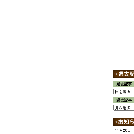
過去記事
過去記事
11月26日