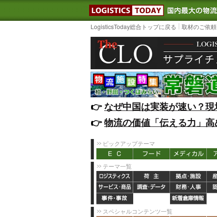
LOGISTIC
LogisticsToday総合トップに戻る
取材のご依頼
👉️
なぜ中国は実装が速い？現
👉️
物流の価値「伝える力」高
ピックアップテーマ
テーマ一覧
スペシャルコンテンツ一覧