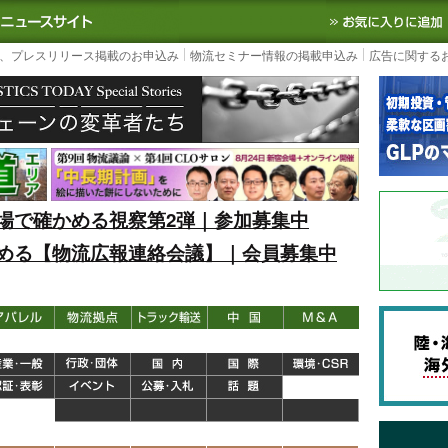
S TODAY｜国内最大の物流ニュースサイト
3PL, SCMなど国内外の最新の物流
、プレスリリース掲載のお申込み
物流セミナー情報の掲載申込み
広告に関する
場で確かめる視察第2弾｜参加募集中
める【物流広報連絡会議】｜会員募集中