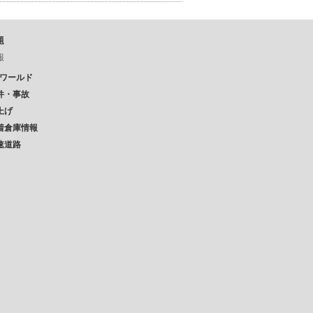
題
報
Pワールド
件・事故
上げ
着倉庫情報
速道路