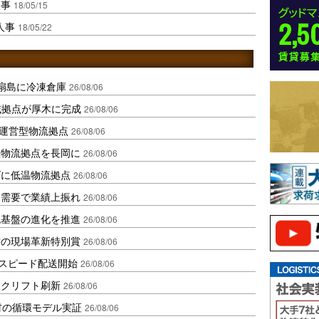
人事
18/05/15
人事
18/05/22
扇島に冷凍倉庫
26/08/06
域拠点が厚木に完成
26/08/06
運営型物流拠点
26/08/06
温物流拠点を長岡に
26/08/06
ダに低温物流拠点
26/08/06
送需要で業績上振れ
26/08/06
流基盤の進化を推進
26/08/06
賞の現場革新特別賞
26/08/06
しスピード配送開始
26/08/06
ークリフト刷新
26/08/06
材の循環モデル実証
26/08/06