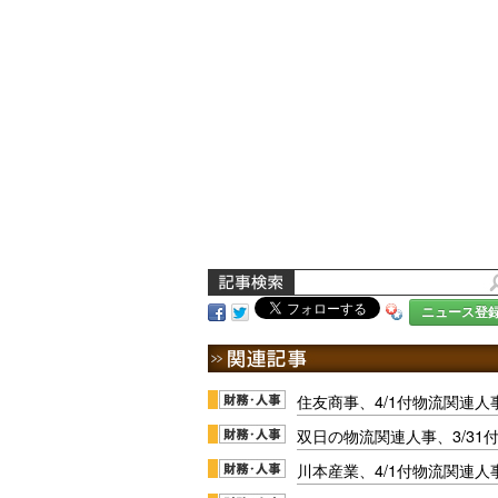
ニュース登
住友商事、4/1付物流関連人
双日の物流関連人事、3/31
川本産業、4/1付物流関連人