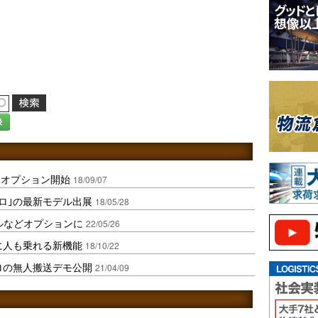
録
引オプション開始
18/09/07
リロ｣の最新モデル出展
18/05/28
ドルなどオプションに
22/05/26
に人も乗れる新機能
18/10/22
ロの無人搬送デモ公開
21/04/09