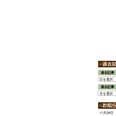
過去記事
過去記事
11月26日