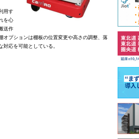
利用す
れを心
搬送作
棚オプションは棚板の位置変更や高さの調整、落
な対応を可能としている。