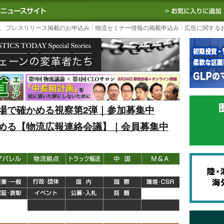
S TODAY｜国内最大の物流ニュースサイト
3PL, SCMなど国内外の最新の物流
、プレスリリース掲載のお申込み
物流セミナー情報の掲載申込み
広告に関する
場で確かめる視察第2弾｜参加募集中
める【物流広報連絡会議】｜会員募集中