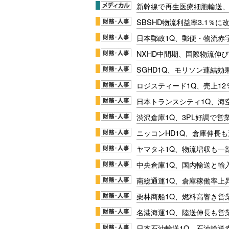
新幹線で再生医療細胞輸送
SBSHD物流利益率3.1％
日本郵政1Q、郵便・物流赤
NXHD中間期、国際物流伸び
SGHD1Q、モリソン連結効
ロジスティード1Q、売上1
日本トランスシティ1Q、海
渋沢倉庫1Q、3PL好調で営
ニッコンHD1Q、倉庫伸長
ヤマタネ1Q、物流増収も一
中央倉庫1Q、国内輸送と輸
南総通運1Q、倉庫稼働率上
栗林商船1Q、燃料高響き営
名港海運1Q、陸送伸長も営業
日本石油輸送1Q、石油輸送