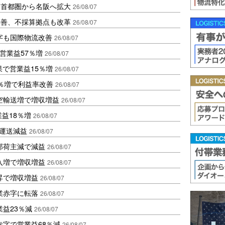
、首都圏から名阪へ拡大
26/08/07
に改善、不採算拠点も改革
26/08/07
字も国際物流改善
26/08/07
営業益57％増
26/08/07
果で営業益15％増
26/08/07
2％増で利益率改善
26/08/07
空輸送増で増収増益
26/08/07
業益18％増
26/08/07
も運送減益
26/08/07
部荷主減で減益
26/08/07
入増で増収増益
26/08/07
昇で増収増益
26/08/07
業赤字に転落
26/08/07
益23％減
26/08/07
赤字で営業益68％減
26/08/07