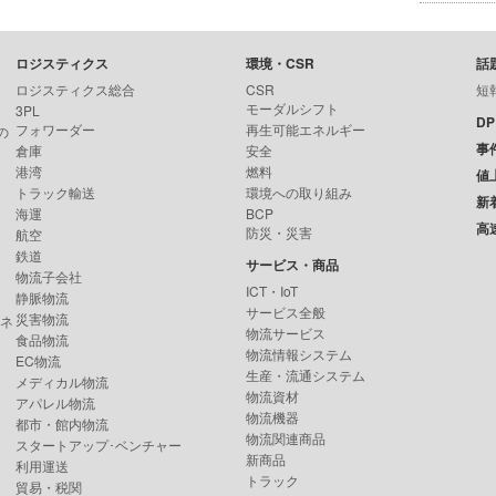
ロジスティクス
環境・CSR
話
ロジスティクス総合
CSR
短
モーダルシフト
3PL
D
フォワーダー
再生可能エネルギー
の
事
倉庫
安全
港湾
燃料
値
トラック輸送
環境への取り組み
新
海運
BCP
高
防災・災害
航空
鉄道
サービス・商品
物流子会社
ICT・IoT
静脈物流
サービス全般
災害物流
ンネ
物流サービス
食品物流
物流情報システム
EC物流
生産・流通システム
メディカル物流
物流資材
アパレル物流
物流機器
都市・館内物流
物流関連商品
スタートアップ･ベンチャー
新商品
利用運送
トラック
貿易・税関