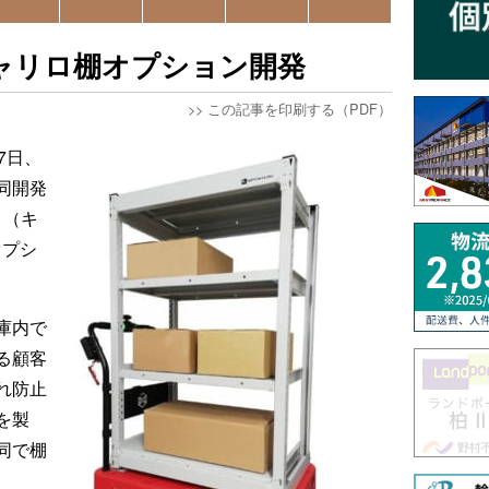
キャリロ棚オプション開発
>>
この記事を印刷する（PDF）
7日、
同開発
」（キ
オプシ
庫内で
る顧客
れ防止
を製
同で棚