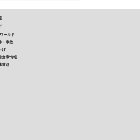
題
報
Pワールド
件・事故
上げ
着倉庫情報
速道路