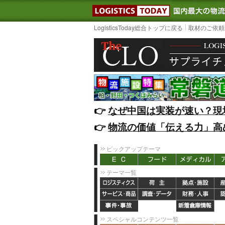
LOGISTIC
LogisticsToday総合トップに戻る
取材のご依頼
👉️
なぜ中国は実装が速い？現
👉️
物流の価値「伝える力」高
ピックアップテーマ
テーマ一覧
スペシャルコンテンツ一覧