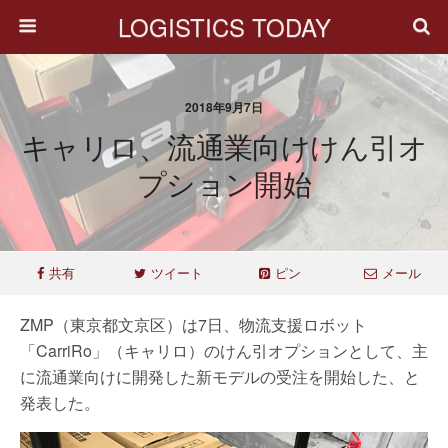
LOGISTICS TODAY
2018年9月7日
キャリロ、流通業向けけん引オ
プション開始
共有
ツイート
ピン
メール
ZMP（東京都文京区）は7日、物流支援ロボット
「CarriRo」（キャリロ）のけん引オプションとして、主
に流通業向けに開発した新モデルの受注を開始した、と
発表した。